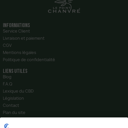
Informations
Service Client
Livraison et paiement
CGV
Mentions légales
Politique de confidentialité
liens utiles
Blog
F.A.Q
Lexique du CBD
Législation
Contact
Plan du site
notre Société