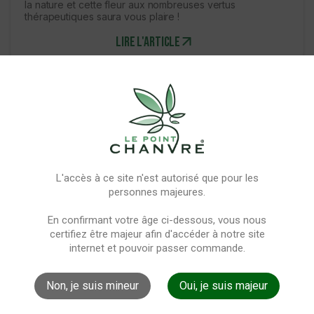
la nature et cette fleur aux nombreuses vertus
thérapeutiques saura vous plaire !
Lire l'article
L'accès à ce site n'est autorisé que pour les
personnes majeures.
En confirmant votre âge ci-dessous, vous nous
certifiez être majeur afin d'accéder à notre site
C'est quoi la moon Rock CBD ?
internet et pouvoir passer commande.
De plus en plus de produits à base de CBD deviennent
Non, je suis mineur
Oui, je suis majeur
les stars du domaine. Si certaines variétés comme la
Moonrock, l'Ice Rock ou encore la Sun Rock étaient
encore méconnues de tous il y a quelques années,