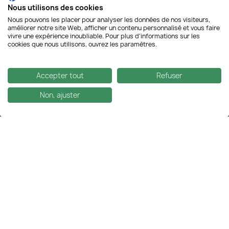
Avec Le Point Chanvre, découvrez les meilleures variétés
Nous utilisons des cookies
européennes de cannabidiol à consommer dans de nombreux
Nous pouvons les placer pour analyser les données de nos visiteurs,
formats.
améliorer notre site Web, afficher un contenu personnalisé et vous faire
vivre une expérience inoubliable. Pour plus d'informations sur les
01 43 60 56 73
cookies que nous utilisons, ouvrez les paramètres.
contact@lepointchanvre.fr
Accepter tout
Refuser
Non, ajuster