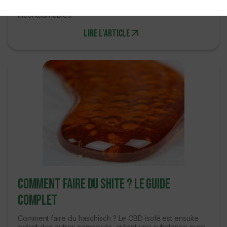
aujourd’hui elles sont devenues des variétés
incontournables.
Lire l'article
Comment faire du shite ? Le guide
complet
Comment faire du haschisch ? Le CBD isolé est ensuite
extrait des autres composés, créant une substance pure