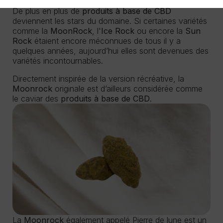
De plus en plus de
produits à base de CBD
deviennent les stars du domaine. Si certaines variétés
comme la
MoonRock
, l'
Ice Rock
ou encore la
Sun
Rock
étaient encore méconnues de tous il y a
quelques années, aujourd’hui elles sont devenues des
variétés incontournables.
Directement inspirée de la version récréative, la
Moonrock
originale est d’ailleurs considérée comme
le caviar des
produits à base de CBD
.
La
Moonrock
également appelé Pierre de lune est un