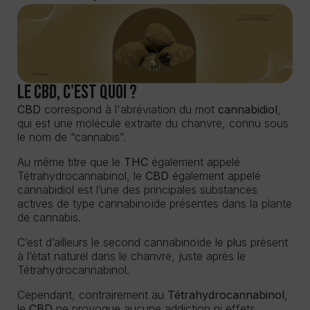
Le CBD, c'est quoi ?
CBD
correspond à l'abréviation du mot
cannabidiol
,
qui est une molécule extraite du chanvre, connu sous
le nom de “cannabis”.
Au même titre que le
THC
également appelé
Tétrahydrocannabinol, le
CBD
également appelé
cannabidiol est l’une des principales substances
actives de type cannabinoïde présentes dans la plante
de cannabis.
C’est d’ailleurs le second cannabinoïde le plus présent
à l’état naturel dans le chanvre, juste après le
Tétrahydrocannabinol.
Cependant, contrairement au
Tétrahydrocannabinol
,
le
CBD
ne provoque aucune addiction ni effets