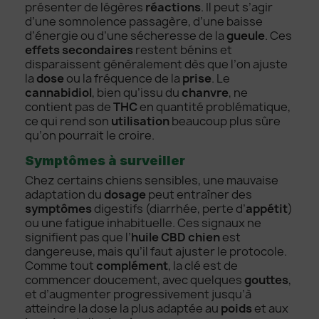
présenter de légères
réactions
. Il peut s’agir
d’une somnolence passagère, d’une baisse
d’énergie ou d’une sécheresse de la
gueule
. Ces
effets secondaires
restent bénins et
disparaissent généralement dès que l’on ajuste
la
dose
ou la fréquence de la
prise
. Le
cannabidiol
, bien qu’issu du
chanvre
, ne
contient pas de
THC
en quantité problématique,
ce qui rend son
utilisation
beaucoup plus sûre
qu’on pourrait le croire.
Symptômes à surveiller
Chez certains chiens sensibles, une mauvaise
adaptation du
dosage
peut entraîner des
symptômes
digestifs (diarrhée, perte d’
appétit
)
ou une fatigue inhabituelle. Ces signaux ne
signifient pas que l’
huile CBD chien
est
dangereuse, mais qu’il faut ajuster le protocole.
Comme tout
complément
, la clé est de
commencer doucement, avec quelques
gouttes
,
et d’augmenter progressivement jusqu’à
atteindre la dose la plus adaptée au
poids
et aux