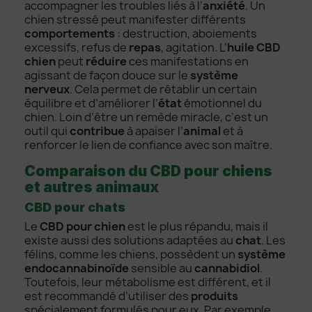
accompagner les troubles liés à l’
anxiété
. Un
chien stressé peut manifester différents
comportements
: destruction, aboiements
excessifs, refus de
repas
, agitation. L’
huile CBD
chien
peut
réduire
ces manifestations en
agissant de façon douce sur le
système
nerveux
. Cela permet de rétablir un certain
équilibre et d’améliorer l’
état
émotionnel du
chien. Loin d’être un remède miracle, c’est un
outil qui
contribue
à apaiser l’
animal
et à
renforcer le lien de confiance avec son maître.
Comparaison du CBD pour chiens
et autres animaux
CBD pour chats
Le
CBD pour chien
est le plus répandu, mais il
existe aussi des solutions adaptées au
chat
. Les
félins, comme les chiens, possèdent un
système
endocannabinoïde
sensible au
cannabidiol
.
Toutefois, leur métabolisme est différent, et il
est recommandé d’utiliser des
produits
spécialement formulés pour eux. Par exemple,