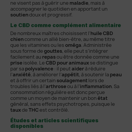
ne visent pas à guérir une
maladie
, mais à
accompagner le quotidien en apportant un
soutien
doux et progressif.
Le CBD comme complément alimentaire
De nombreux maîtres choisissent l’
huile CBD
chien
comme un allié bien-être, au même titre
que les vitamines ou les
oméga
. Administrée
sous forme de
gouttes
, elle peut s’intégrer
facilement au
repas
ou être donnée comme une
prise
isolée. Le
CBD pour animaux
se distingue
par sa
polyvalence
: il peut
aider
à réduire
l’
anxiété
, à améliorer l’
appétit
, à soutenir la
peau
et à offrir un certain
soulagement
lors de
troubles liés à l’
arthrose
ou à l’
inflammation
. Sa
consommation régulière est donc perçue
comme un moyen de maintenir un bon
état
général, sans effets psychotropes, puisque le
taux
de
THC
est contrôlé.
Études et articles scientifiques
disponibles