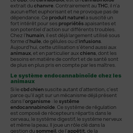
extrait du
chanvre
. Contrairement au
THC
, il n’a
aucun effet euphorisant et ne provoque pas de
dépendance. Ce
produit naturel
a suscité un
fort intérêt pour ses
propriétés
apaisantes et
son potentiel d’action sur différents troubles.
Chez l’
humain
, il est déjà largement utilisé sous
forme d’
huile
, de gélules ou d’
infusions
.
Aujourd’hui, cette utilisation s’étend aussi aux
animaux
, et en particulier aux
chiens
, dont les
besoins en matière de confort et de santé sont
de plus en plus pris en compte par les maîtres.
Le système endocannabinoïde chez les
animaux
Si le
cbd chien
suscite autant d’attention, c’est
parce qu’il agit sur un mécanisme déjà présent
dans l’
organisme
: le
système
endocannabinoïde
. Ce système de régulation
est composé de récepteurs répartis dans le
cerveau, le système digestif, le système nerveux
et même la peau. Il joue un rôle clé dans la
gestion du
sommeil
, de l’
appétit
, de la