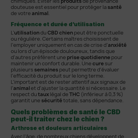
chimiques. Éviter les
produits
de provenance
douteuse est essentiel pour protéger la
santé
de votre
animal
.
Fréquence et durée d’utilisation
L’
utilisation
du
CBD chien
peut être ponctuelle
ou régulière. Certains maîtres choisissent de
l’employer uniquement en cas de crise d’
anxiété
ou lors d’un épisode douloureux, tandis que
d’autres préfèrent une
prise quotidienne
pour
maintenir un confort durable. Une
cure
sur
plusieurs
semaines
peut permettre d’évaluer
l’efficacité du produit sur le long terme.
L’important est de rester attentif aux signaux de
l’
animal
et d’ajuster la quantité si nécessaire. Le
respect du
taux
légal de
THC
(inférieur à 0,3 %)
garantit une
sécurité
totale, sans dépendance.
Quels problèmes de santé le CBD
peut-il traiter chez le chien ?
Arthrose et douleurs articulaires
Avec l’âge, de nombreux chiens développent de