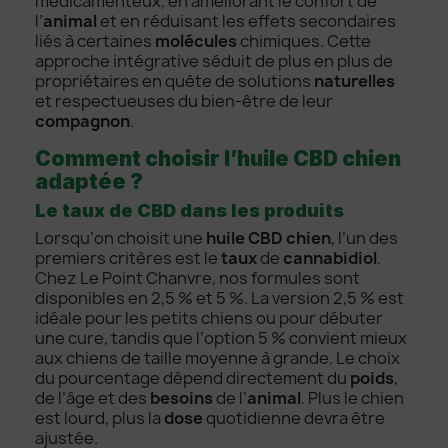
médicamenteux, en améliorant le confort de
l’
animal
et en réduisant les effets secondaires
liés à certaines
molécules
chimiques. Cette
approche intégrative séduit de plus en plus de
propriétaires en quête de solutions
naturelles
et respectueuses du bien-être de leur
compagnon
.
Comment choisir l’huile CBD chien
adaptée ?
Le taux de CBD dans les produits
Lorsqu’on choisit une
huile CBD chien
, l’un des
premiers critères est le
taux
de
cannabidiol
.
Chez Le Point Chanvre, nos formules sont
disponibles en 2,5 % et 5 %. La version 2,5 % est
idéale pour les petits chiens ou pour débuter
une cure, tandis que l’option 5 % convient mieux
aux chiens de taille moyenne à grande. Le choix
du pourcentage dépend directement du
poids
,
de l’âge et des
besoins
de l’
animal
. Plus le chien
est lourd, plus la
dose
quotidienne devra être
ajustée.