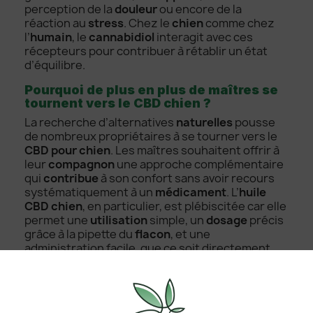
perception de la
douleur
ou encore de la
réaction au
stress
. Chez le
chien
comme chez
l’
humain
, le
cannabidiol
interagit avec ces
récepteurs pour contribuer à rétablir un état
d’équilibre.
Pourquoi de plus en plus de maîtres se
tournent vers le CBD chien ?
La recherche d’alternatives
naturelles
pousse
de nombreux propriétaires à se tourner vers le
CBD pour chien
. Les maîtres souhaitent offrir à
leur
compagnon
une approche complémentaire
qui
contribue
à son confort sans avoir recours
systématiquement à un
médicament
. L’
huile
CBD chien
, en particulier, est plébiscitée car elle
permet une
utilisation
simple, un
dosage
précis
grâce à la pipette du
flacon
, et une
administration facile, que ce soit directement
sous la
langue
ou mélangée à la
nourriture
.
Le marché propose aujourd’hui différents
produits CBD pour animaux
, mais tous ne se