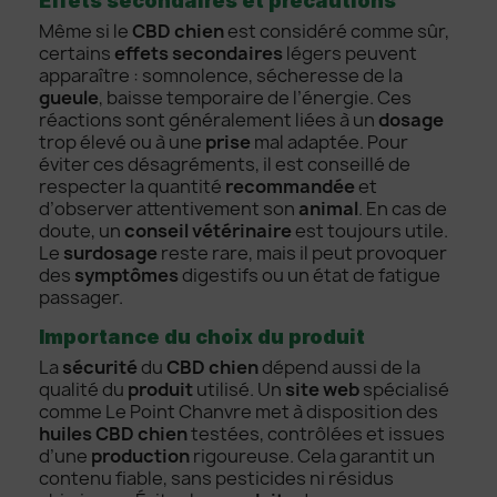
Effets secondaires et précautions
Même si le
CBD chien
est considéré comme sûr,
certains
effets secondaires
légers peuvent
apparaître : somnolence, sécheresse de la
gueule
, baisse temporaire de l’énergie. Ces
réactions sont généralement liées à un
dosage
trop élevé ou à une
prise
mal adaptée. Pour
éviter ces désagréments, il est conseillé de
respecter la quantité
recommandée
et
d’observer attentivement son
animal
. En cas de
doute, un
conseil vétérinaire
est toujours utile.
Le
surdosage
reste rare, mais il peut provoquer
des
symptômes
digestifs ou un état de fatigue
passager.
Importance du choix du produit
La
sécurité
du
CBD chien
dépend aussi de la
qualité du
produit
utilisé. Un
site web
spécialisé
comme Le Point Chanvre met à disposition des
huiles CBD chien
testées, contrôlées et issues
d’une
production
rigoureuse. Cela garantit un
contenu fiable, sans pesticides ni résidus