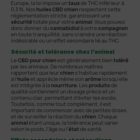
Europe, la loi impose un
taux
de THC inférieur à
0,3 %. Nos
huiles CBD chien
respectent cette
réglementation stricte, garantissant une
sécurité
totale pour votre
animal
. Vous pouvez
donc donner du
cannabidiol
à votre
compagnon
en toute tranquillité, sans craindre une réaction
indésirable ou un effet secondaire lié au THC.
Sécurité et tolérance chez l’animal
Le
CBD pour chien
est généralement bien
toléré
par les animaux. De nombreux maîtres
rapportent que leur
chien
s’habitue rapidement
à l’
huile
et apprécie même son
arôme
lorsqu’elle
est intégrée à la
nourriture
. Les
produits
de
qualité contiennent un dosage précis et un
contenu clair, permettant d’éviter les excès.
Toutefois, comme tout complément, il est
important de commencer avec de petites doses
et de surveiller la réaction du
chien
. Chaque
animal
étant unique, la tolérance peut varier
selon le poids, l’âge ou l’
état
de santé.