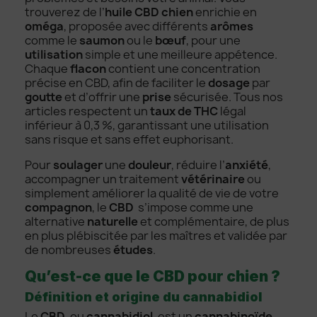
trouverez de l’
huile CBD chien
enrichie en
oméga
, proposée avec différents
arômes
comme le
saumon
ou le
bœuf
, pour une
utilisation
simple et une meilleure appétence.
Chaque
flacon
contient une concentration
précise en CBD, afin de faciliter le
dosage
par
goutte
et d’offrir une
prise
sécurisée. Tous nos
articles respectent un
taux de THC
légal
inférieur à 0,3 %, garantissant une utilisation
sans risque et sans effet euphorisant.
Pour
soulager
une
douleur
, réduire l’
anxiété
,
accompagner un traitement
vétérinaire
ou
simplement améliorer la qualité de vie de votre
compagnon
, le
CBD
s’impose comme une
alternative
naturelle
et complémentaire, de plus
en plus plébiscitée par les maîtres et validée par
de nombreuses
études
.
Qu’est-ce que le CBD pour chien ?
Définition et origine du cannabidiol
Le
CBD
, ou
cannabidiol
, est un
cannabinoïde