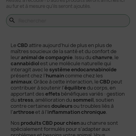
Restez à l'écoute ! D'autres produits seront affichés ici
au fur et à mesure qu'ils seront ajoutés.
search
Le
CBD
attire aujourd’hui de plus en plus de
maîtres soucieux de la santé et du confort de
leur
animal de compagnie
. Issu du
chanvre
, le
cannabidiol
est une molécule naturelle qui
interagit avec le
système endocannabinoïde
présent chez l’
humain
comme chez les
animaux
. Grâce à cette interaction, le
CBD
peut
contribuer à soutenir l’
équilibre
du corps, en
apportant des
effets
bénéfiques variés : gestion
du
stress
, amélioration du
sommeil
, soutien
contre certaines
douleurs
ou troubles liés à
l’
arthrose
et à l’
inflammation chronique
.
Nos
produits CBD pour chien
au chanvre sont
spécialement formulés pour s’adapter aux
problèmes et besoins votre animal. Vous