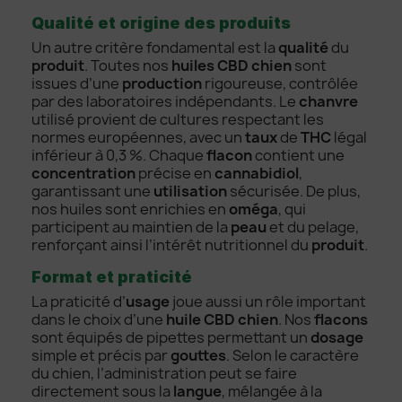
Qualité et origine des produits
Un autre critère fondamental est la
qualité
du
produit
. Toutes nos
huiles CBD chien
sont
issues d’une
production
rigoureuse, contrôlée
par des laboratoires indépendants. Le
chanvre
utilisé provient de cultures respectant les
normes européennes, avec un
taux
de
THC
légal
inférieur à 0,3 %. Chaque
flacon
contient une
concentration
précise en
cannabidiol
,
garantissant une
utilisation
sécurisée. De plus,
nos huiles sont enrichies en
oméga
, qui
participent au maintien de la
peau
et du pelage,
renforçant ainsi l’intérêt nutritionnel du
produit
.
Format et praticité
La praticité d’
usage
joue aussi un rôle important
dans le choix d’une
huile CBD chien
. Nos
flacons
sont équipés de pipettes permettant un
dosage
simple et précis par
gouttes
. Selon le caractère
du chien, l’administration peut se faire
directement sous la
langue
, mélangée à la