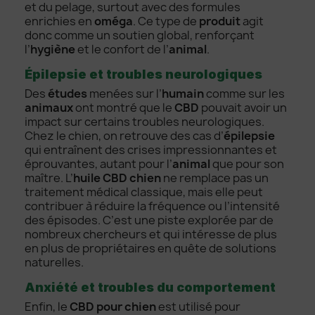
et du pelage, surtout avec des formules
enrichies en
oméga
. Ce type de
produit
agit
donc comme un soutien global, renforçant
l’
hygiène
et le confort de l’
animal
.
Épilepsie et troubles neurologiques
Des
études
menées sur l’
humain
comme sur les
animaux
ont montré que le
CBD
pouvait avoir un
impact sur certains troubles neurologiques.
Chez le chien, on retrouve des cas d’
épilepsie
qui entraînent des crises impressionnantes et
éprouvantes, autant pour l’
animal
que pour son
maître. L’
huile CBD chien
ne remplace pas un
traitement médical classique, mais elle peut
contribuer à réduire la fréquence ou l’intensité
des épisodes. C’est une piste explorée par de
nombreux chercheurs et qui intéresse de plus
en plus de propriétaires en quête de solutions
naturelles.
Anxiété et troubles du comportement
Enfin, le
CBD pour chien
est utilisé pour