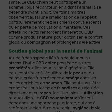
santé. Le
CBD chien
peut participer à un
sommeil
plus réparateur, en aidant l’
animal
à se
détendre avant la nuit. Certains maîtres
observent aussi une amélioration de l’
appétit
,
particulièrement chez les chiens convalescents
ou en perte de motivation alimentaire. Ces
effets
indirects renforcent l’intérêt du
CBD
comme
produit
naturel pour optimiser le confort
global du
compagnon
et prolonger sa
vie
active.
Soutien global pour la santé de l’animal
Au-delà des aspects liés à la douleur ou au
stress
, l’
huile CBD chien
possède d’autres
propriétés
utiles pour la santé générale. Elle
peut contribuer à l’équilibre de la
peau
et du
pelage, grâce à la présence d’
oméga
dans les
huiles enrichies en
saumon
. Elle peut aussi être
proposée sous forme de
friandises
ou ajoutée
directement au
repas
, facilitant ainsi l’
utilisation
au quotidien. Le
CBD pour animaux
s’inscrit
donc dans une approche plus large, qui vise à
renforcer le bien-être, soutenir l’
hygiène
de vie