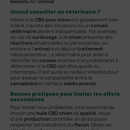
besoins
de l’
animal
.
Quand consulter un vétérinaire ?
Même si le
CBD pour chien
est globalement bien
toléré, il existe des situations où un
conseil
vétérinaire
devient indispensable. Par exemple,
en cas de
surdosage
, si le
chien
présente des
réactions
inhabituelles ou persistantes, ou
encore si l’
animal
suit déjà un
traitement
médicamenteux. Le vétérinaire peut aider à
identifier les
causes
exactes d’un problème et à
déterminer si le
CBD
doit être ajusté ou
interrompu. C’est aussi le meilleur interlocuteur
pour évaluer la compatibilité entre le
cannabidiol
et certains
médicaments
.
Bonnes pratiques pour limiter les effets
secondaires
Pour limiter tous problèmes, il est essentiel de
choisir une
huile CBD chien
de
qualité
, issue
d’une
production
contrôlée, et de toujours
respecter les indications du
flacon
. Observer