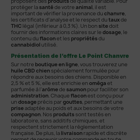
proposent des
produits
de qualité variable. Pour
protéger la
santé
de votre
animal
, il est
important de vérifier la provenance du
chanvre
,
les certificats d’analyse et le respect du
taux
de
THC
légal (inférieur à 0,3 %). Un bon
site
doit
fournir des informations claires sur le
dosage
, le
contenu du
flacon
et les
propriétés
du
cannabidiol
utilisé.
Présentation de l’offre Le Point Chanvre
Sur notre
boutique en ligne
, vous trouverez une
huile CBD chien
spécialement formulée pour
répondre aux besoins des chiens. Disponible en
2,5 % et 5 %, elle est enrichie en
oméga
et
parfumée à l’
arôme
de
saumon
pour faciliter son
administration
. Chaque
flacon
est conçu pour
un
dosage
précis par
gouttes
, permettant une
prise
adaptée au poids et aux besoins de votre
compagnon
. Nos
produits
sont testés en
laboratoire, sans additifs chimiques, et
respectent strictement la réglementation
française. De plus, la
livraison
rapide et discrète
permet de recevoir votre commande en toute