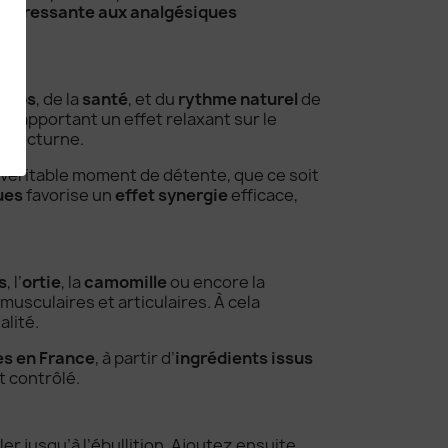
intéressante aux analgésiques
orps
, de la
santé
, et du
rythme naturel
de
n apportant un effet relaxant sur le
n nocturne.
n véritable moment de détente, que ce soit
ues
favorise un
effet synergie
efficace,
s
, l’
ortie
, la
camomille
ou encore la
 musculaires et articulaires. À cela
lité.
es en France
, à partir d’
ingrédients issus
t contrôlé.
er jusqu’à l’ébullition. Ajoutez ensuite