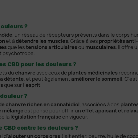
douleurs ?
noïde
, un réseau de récepteurs présents dans le corps humai
on
et à
détendre les muscles
. Grâce à ses
propriétés anti
ues
que les
tensions articulaires
ou
musculaires
. Il offre
et psychotrope.
nes CBD pour les douleurs ?
ets du
chanvre
avec ceux de
plantes médicinales
reconnue
la détente
, et peut également
améliorer le sommeil
. C’es
ps
que sur l’
esprit
.
-douleur ?
de chanvre riches en cannabidiol
, associées à des
plante
e
mélange
est pensé pour offrir un
effet apaisant et relax
de la
législation française
en vigueur.
 CBD contre les douleurs ?
l d’
ajouter un corps gras
(lait entier, beurre, huile de coco