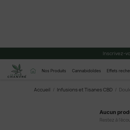
Inscrivez-v
Nos Produits
Cannabidoîdes
Effets rech
Accueil
Infusions et Tisanes CBD
Doul
Aucun produ
Restez à l'écou