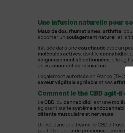
Une infusion naturelle pour s
Maux de dos
,
rhumatismes
,
arthrite
, do
apporter un
soulagement naturel
, et la
t
Infusée dans une
eau chaude
avec un pe
molécules actives
, dont le
cannabidiol
, 
soigneusement sélectionnées
, elle agit 
un vrai
moment de relaxation
.
Légalement autorisée en France (THC < 0,
saveur végétale agréable
et ses
effets 
Comment le thé CBD agit-il con
Le
CBD
, ou
cannabidiol
, est une
molécule
agissant sur le
système endocannabinoï
détente musculaire et nerveuse
.
Utilisé dans une
tisane
, le CBD diffuse 
peut être une
aide précieuse
dans le cad