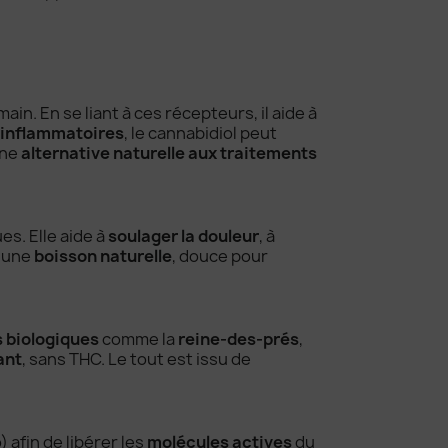
n. En se liant à ces récepteurs, il aide à
-inflammatoires
, le cannabidiol peut
 une
alternative naturelle aux traitements
s. Elle aide à
soulager la douleur
, à
t une
boisson naturelle
, douce pour
s biologiques
comme la
reine-des-prés
,
ant
, sans THC. Le tout est issu de
) afin de libérer les
molécules actives
du