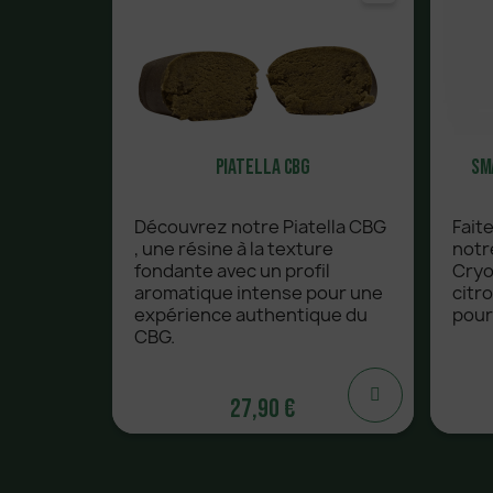
Piatella CBG
Sm
Découvrez notre Piatella CBG
Fait
, une résine à la texture
notr
fondante avec un profil
Cryo
aromatique intense pour une
citr
expérience authentique du
pour
CBG.
27,90 €
27,90 €