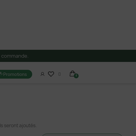
re commande.
Promotions
ls seront ajoutés.