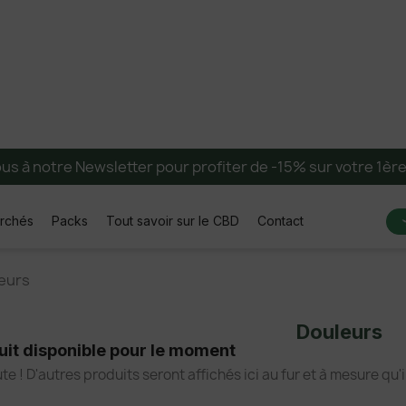
ous à notre Newsletter pour profiter de -15% sur votre 1è
erchés
Packs
Tout savoir sur le CBD
Contact
eurs
Douleurs
it disponible pour le moment
te ! D'autres produits seront affichés ici au fur et à mesure qu'i