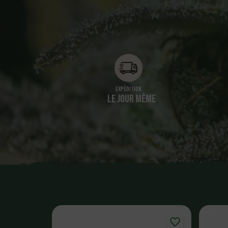
Expédition
LE JOUR MÊME
favorite_border