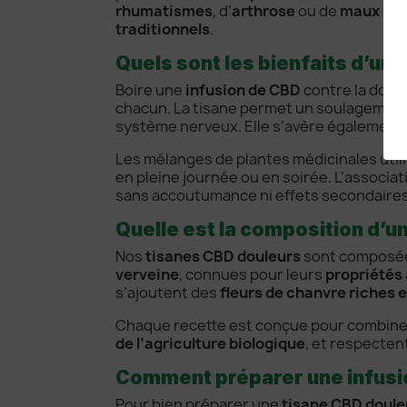
rhumatismes
, d’
arthrose
ou de
maux chr
traditionnels
.
Quels sont les bienfaits d’une
Boire une
infusion de CBD
contre la doule
chacun. La tisane permet un soulagement 
système nerveux. Elle s’avère également u
Les mélanges de plantes médicinales utili
en pleine journée ou en soirée. L’associa
sans accoutumance ni effets secondaires
Quelle est la composition d’u
Nos
tisanes CBD douleurs
sont composé
verveine
, connues pour leurs
propriétés
s’ajoutent des
fleurs de chanvre riches 
Chaque recette est conçue pour combiner e
de l’agriculture biologique
, et respecten
Comment préparer une infusio
Pour bien préparer une
tisane CBD doule