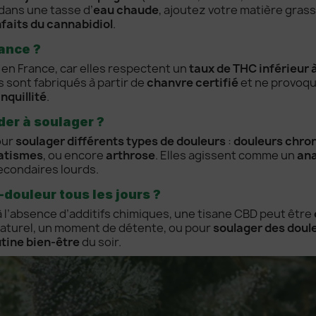
dans une tasse d’
eau chaude
, ajoutez votre matière grass
faits du cannabidiol
.
rance ?
en France, car elles respectent un
taux de THC inférieur 
sont fabriqués à partir de
chanvre certifié
et ne provoqu
quillité
.
der à soulager ?
our
soulager différents types de douleurs
:
douleurs chro
atismes
, ou encore
arthrose
. Elles agissent comme un
ana
econdaires lourds.
-douleur tous les jours ?
à l’absence d’additifs chimiques, une tisane CBD peut être
aturel, un moment de détente, ou pour
soulager des doul
tine bien-être
du soir.