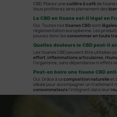
CBD. Placez une
cuillère à café
de tisane 
Vous profiterez ainsi pleinement des
bien
Le CBD en tisane est-il légal en F
Oui. Toutes nos
tisanes CBD
sont
légales
réglementation européenne. Les produits 
pouvez donc les
consommer en toute tran
Quelles douleurs le CBD peut-il ai
Les tisanes CBD peuvent être utilisées p
effort
,
inflammations articulaires
,
rhum
l’organisme, sans dépendance ni effets s
Peut-on boire une tisane CBD anti
Oui. Grâce à sa
composition naturelle
et 
idéale pour accompagner un traitement n
consommateurs
l’intègrent dans leur
rou