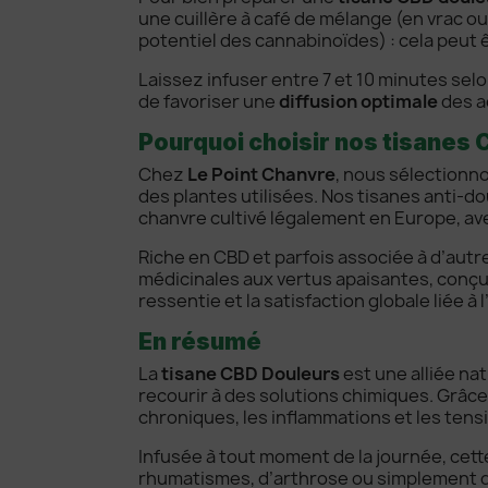
une cuillère à café de mélange (en vrac o
potentiel des cannabinoïdes) : cela peut ê
Laissez infuser entre 7 et 10 minutes sel
de favoriser une
diffusion optimale
des a
Pourquoi choisir nos tisanes 
Chez
Le Point Chanvre
, nous sélectionno
des plantes utilisées. Nos tisanes anti-do
chanvre cultivé légalement en Europe, ave
Riche en CBD et parfois associée à d’aut
médicinales aux vertus apaisantes, conçu 
ressentie et la satisfaction globale liée à 
En résumé
La
tisane CBD Douleurs
est une alliée na
recourir à des solutions chimiques. Grâce 
chroniques, les inflammations et les ten
Infusée à tout moment de la journée, cett
rhumatismes, d’arthrose ou simplement d