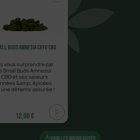
all Buds Amnesia Cryo CBD
es vous surprendre par
e Small Buds Amnesia
 CBD et ses saveurs
onnées &amp; épicées
 une détente assurée !
12,00 €
12,00 €
VOIR LES NOUVEAUTÉS