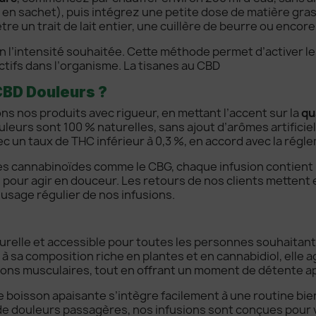
u en sachet), puis intégrez une petite dose de matière gras
tre un trait de lait entier, une cuillère de beurre ou encor
on l’intensité souhaitée. Cette méthode permet d’activer l
ctifs dans l’organisme. La tisanes au CBD
CBD Douleurs ?
ns nos produits avec rigueur, en mettant l’accent sur la
qu
uleurs sont 100 % naturelles, sans ajout d’arômes artificiel
c un taux de THC inférieur à 0,3 %, en accord avec la régl
res cannabinoïdes comme le CBG, chaque infusion contient
pour agir en douceur. Les retours de nos clients mettent en
l’usage régulier de nos infusions.
turelle et accessible pour toutes les personnes souhaitan
à sa composition riche en plantes et en cannabidiol, elle a
sions musculaires, tout en offrant un moment de détente a
e boisson apaisante s’intègre facilement à une routine bie
e douleurs passagères, nos infusions sont conçues pour v