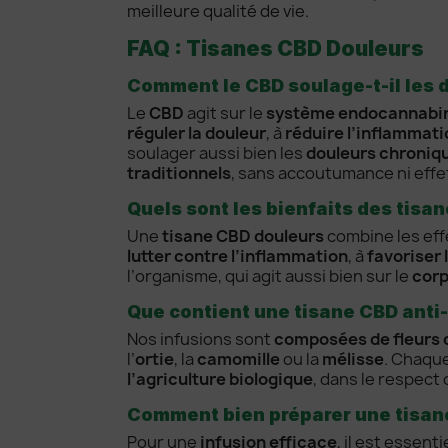
meilleure qualité de vie.
FAQ : Tisanes CBD Douleurs
Comment le CBD soulage-t-il les 
Le
CBD
agit sur le
système endocannabi
réguler la douleur
, à
réduire l’inflammati
soulager aussi bien les
douleurs chroniq
traditionnels
, sans accoutumance ni eff
Quels sont les bienfaits des tisa
Une
tisane CBD douleurs
combine les eff
lutter contre l’inflammation
, à
favoriser 
l’organisme, qui agit aussi bien sur le
cor
Que contient une tisane CBD anti
Nos infusions sont
composées de fleurs 
l’
ortie
, la
camomille
ou la
mélisse
. Chaqu
l’agriculture biologique
, dans le respect 
Comment bien préparer une tisane
Pour une
infusion efficace
, il est essentie