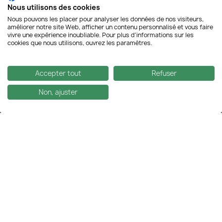
Avec Le Point Chanvre, découvrez les meilleures variétés
Nous utilisons des cookies
européennes de cannabidiol à consommer dans de nombreux
Nous pouvons les placer pour analyser les données de nos visiteurs,
formats.
améliorer notre site Web, afficher un contenu personnalisé et vous faire
vivre une expérience inoubliable. Pour plus d'informations sur les
01 43 60 56 73
cookies que nous utilisons, ouvrez les paramètres.
contact@lepointchanvre.fr
Accepter tout
Refuser
Non, ajuster
FILTRES