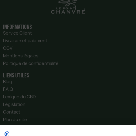
Informations
Service Client
Livraison et paiement
CGV
Mentions légales
Politique de confidentialité
liens utiles
Blog
F.A.Q
Lexique du CBD
Législation
Contact
Plan du site
notre Société