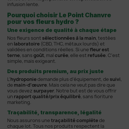
infusion lente.
Pourquoi choisir Le Point Chanvre
pour vos fleurs hydro ?
Une exigence de qualité à chaque étape
Nos fleurs sont
sélectionnées à la main
, testées
en
laboratoire
(CBD, THC, métaux lourds) et
validées en conditions réelles. Si une
fleur est
terne
, sans
goût
, mal
curée
, elle est
refusée
. C’est
simple, mais exigeant.
Des produits premium, au prix juste
L’
hydroponie
demande plus d’équipement, de
suivi
,
de
main-d’œuvre
. Mais cela ne veut pas dire que
vous devez
surpayer
. Notre but est de vous offrir
un
rapport qualité/prix équilibré
, sans fioriture
marketing.
Traçabilité, transparence, légalité
Nous assurons une
traçabilité complète
de
chaque lot. Tous nos produits respectent la