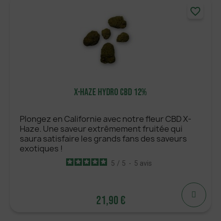
favorite_border
AJOUTER
X-Haze Hydro CBD 12%
Plongez en Californie avec notre fleur CBD X-
Haze. Une saveur extrêmement fruitée qui
saura satisfaire les grands fans des saveurs
exotiques !
5
/
5
-
5
avis
21,90 €