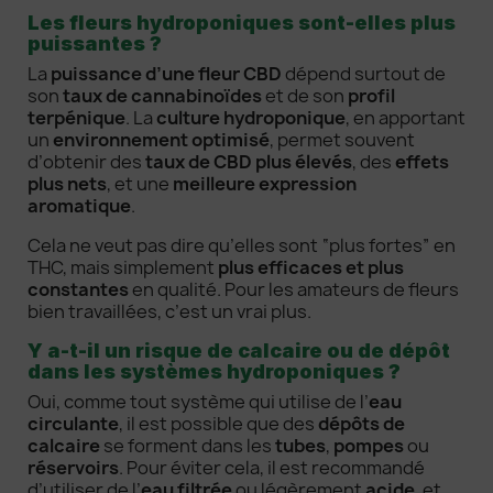
Les fleurs hydroponiques sont-elles plus
puissantes ?
La
puissance d’une fleur CBD
dépend surtout de
son
taux de cannabinoïdes
et de son
profil
terpénique
. La
culture hydroponique
, en apportant
un
environnement optimisé
, permet souvent
d’obtenir des
taux de CBD plus élevés
, des
effets
plus nets
, et une
meilleure expression
aromatique
.
Cela ne veut pas dire qu’elles sont “plus fortes” en
THC, mais simplement
plus efficaces et plus
constantes
en qualité. Pour les amateurs de fleurs
bien travaillées, c’est un vrai plus.
Y a-t-il un risque de calcaire ou de dépôt
dans les systèmes hydroponiques ?
Oui, comme tout système qui utilise de l’
eau
circulante
, il est possible que des
dépôts de
calcaire
se forment dans les
tubes
,
pompes
ou
réservoirs
. Pour éviter cela, il est recommandé
d’utiliser de l’
eau filtrée
ou légèrement
acide
, et