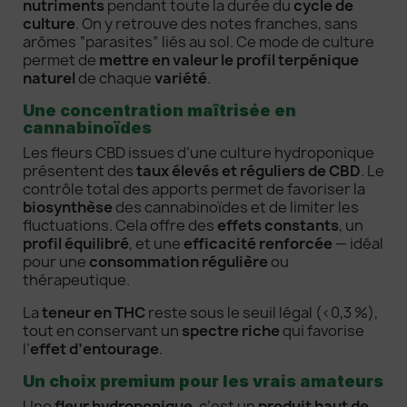
nutriments
pendant toute la durée du
cycle de
culture
. On y retrouve des notes franches, sans
arômes “parasites” liés au sol. Ce mode de culture
permet de
mettre en valeur le profil terpénique
naturel
de chaque
variété
.
Une concentration maîtrisée en
cannabinoïdes
Les fleurs CBD issues d’une culture hydroponique
présentent des
taux élevés et réguliers de CBD
. Le
contrôle total des apports permet de favoriser la
biosynthèse
des cannabinoïdes et de limiter les
fluctuations. Cela offre des
effets constants
, un
profil équilibré
, et une
efficacité renforcée
— idéal
pour une
consommation régulière
ou
thérapeutique.
La
teneur en THC
reste sous le seuil légal (<0,3 %),
tout en conservant un
spectre riche
qui favorise
l’
effet d’entourage
.
Un choix premium pour les vrais amateurs
Une
fleur hydroponique
, c’est un
produit haut de