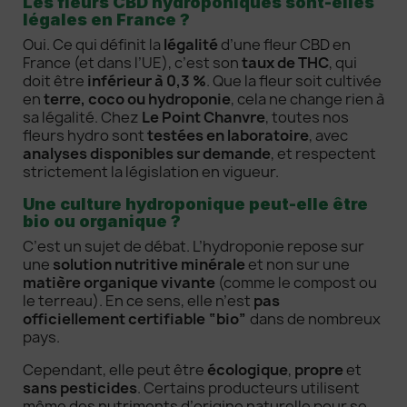
Les fleurs CBD hydroponiques sont-elles
légales en France ?
Oui. Ce qui définit la
légalité
d’une fleur CBD en
France (et dans l’UE), c’est son
taux de THC
, qui
doit être
inférieur à 0,3 %
. Que la fleur soit cultivée
en
terre, coco ou hydroponie
, cela ne change rien à
sa légalité. Chez
Le Point Chanvre
, toutes nos
fleurs hydro sont
testées en laboratoire
, avec
analyses disponibles sur demande
, et respectent
strictement la législation en vigueur.
Une culture hydroponique peut-elle être
bio ou organique ?
C’est un sujet de débat. L’hydroponie repose sur
une
solution nutritive minérale
et non sur une
matière organique vivante
(comme le compost ou
le terreau). En ce sens, elle n’est
pas
officiellement certifiable “bio”
dans de nombreux
pays.
Cependant, elle peut être
écologique
,
propre
et
sans pesticides
. Certains producteurs utilisent
même des nutriments d’origine naturelle pour se