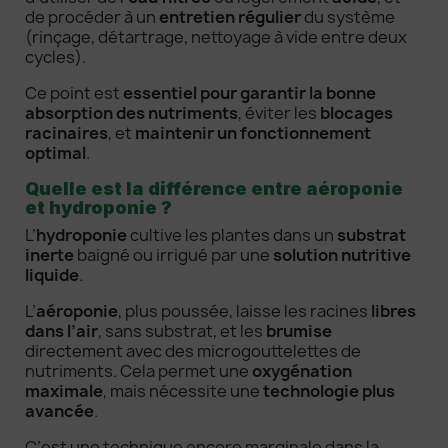
de procéder à un
entretien régulier
du système
(rinçage, détartrage, nettoyage à vide entre deux
cycles).
Ce point est
essentiel pour garantir la bonne
absorption des nutriments
, éviter les
blocages
racinaires
, et
maintenir un fonctionnement
optimal
.
Quelle est la différence entre aéroponie
et hydroponie ?
L’
hydroponie
cultive les plantes dans un
substrat
inerte
baigné ou irrigué par une
solution nutritive
liquide
.
L’
aéroponie
, plus poussée, laisse les racines
libres
dans l’air
, sans substrat, et les
brumise
directement avec des microgouttelettes de
nutriments. Cela permet une
oxygénation
maximale
, mais nécessite une
technologie plus
avancée
.
C’est une technique encore marginale dans la