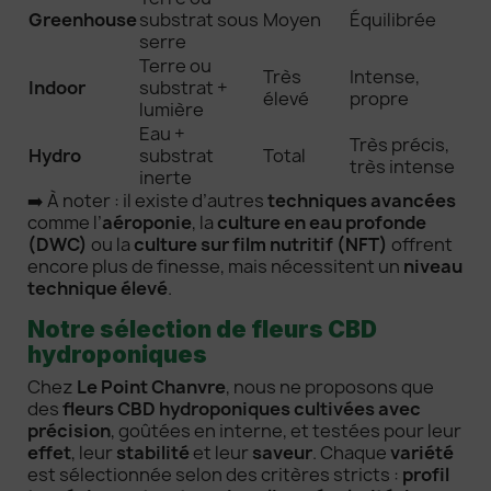
Greenhouse
substrat sous
Moyen
Équilibrée
serre
Terre ou
Très
Intense,
Indoor
substrat +
élevé
propre
lumière
Eau +
Très précis,
Hydro
substrat
Total
très intense
inerte
➡️ À noter : il existe d’autres
techniques avancées
comme l’
aéroponie
, la
culture en eau profonde
(DWC)
ou la
culture sur film nutritif (NFT)
offrent
encore plus de finesse, mais nécessitent un
niveau
technique élevé
.
Notre sélection de fleurs CBD
hydroponiques
Chez
Le Point Chanvre
, nous ne proposons que
des
fleurs CBD hydroponiques cultivées avec
précision
, goûtées en interne, et testées pour leur
effet
, leur
stabilité
et leur
saveur
. Chaque
variété
est sélectionnée selon des critères stricts :
profil