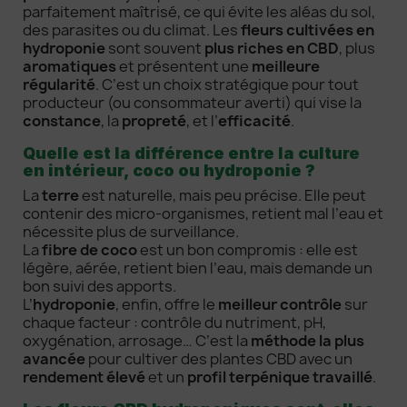
parfaitement maîtrisé, ce qui évite les aléas du sol,
des parasites ou du climat. Les
fleurs cultivées en
hydroponie
sont souvent
plus riches en CBD
, plus
aromatiques
et présentent une
meilleure
régularité
. C’est un choix stratégique pour tout
producteur (ou consommateur averti) qui vise la
constance
, la
propreté
, et l’
efficacité
.
Quelle est la différence entre la culture
en intérieur, coco ou hydroponie ?
La
terre
est naturelle, mais peu précise. Elle peut
contenir des micro-organismes, retient mal l’eau et
nécessite plus de surveillance.
La
fibre de coco
est un bon compromis : elle est
légère, aérée, retient bien l’eau, mais demande un
bon suivi des apports.
L’
hydroponie
, enfin, offre le
meilleur contrôle
sur
chaque facteur : contrôle du nutriment, pH,
oxygénation, arrosage… C’est la
méthode la plus
avancée
pour cultiver des plantes CBD avec un
rendement élevé
et un
profil terpénique travaillé
.