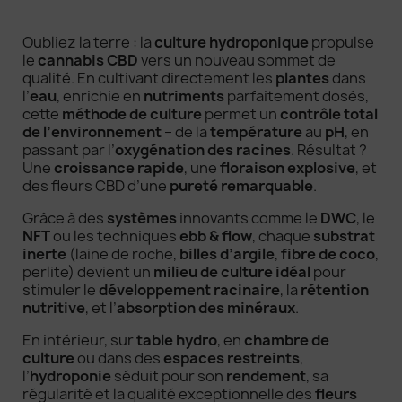
21,90 €
Oubliez la terre : la
culture hydroponique
propulse
le
cannabis CBD
vers un nouveau sommet de
qualité. En cultivant directement les
plantes
dans
AJOUTER
l’
eau
, enrichie en
nutriments
parfaitement dosés,
cette
méthode de culture
permet un
contrôle total
de l’environnement
– de la
température
au
pH
, en
passant par l’
oxygénation des racines
. Résultat ?
Une
croissance rapide
, une
floraison explosive
, et
des fleurs CBD d’une
pureté remarquable
.
Grâce à des
systèmes
innovants comme le
DWC
, le
NFT
ou les techniques
ebb & flow
, chaque
substrat
inerte
(laine de roche,
billes d’argile
,
fibre de coco
,
perlite) devient un
milieu de culture idéal
pour
stimuler le
développement racinaire
, la
rétention
nutritive
, et l’
absorption des minéraux
.
En intérieur, sur
table hydro
, en
chambre de
culture
ou dans des
espaces restreints
,
l’
hydroponie
séduit pour son
rendement
, sa
régularité et la qualité exceptionnelle des
fleurs