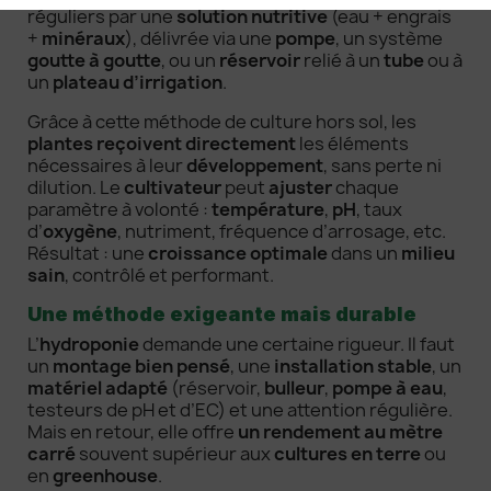
réguliers par une
solution nutritive
(eau + engrais
+
minéraux
), délivrée via une
pompe
, un système
goutte à goutte
, ou un
réservoir
relié à un
tube
ou à
un
plateau d’irrigation
.
Grâce à cette méthode de culture hors sol, les
plantes reçoivent directement
les éléments
nécessaires à leur
développement
, sans perte ni
dilution. Le
cultivateur
peut
ajuster
chaque
paramètre à volonté :
température
,
pH
, taux
d’
oxygène
, nutriment, fréquence d’arrosage, etc.
Résultat : une
croissance optimale
dans un
milieu
sain
, contrôlé et performant.
Une méthode exigeante mais durable
L’
hydroponie
demande une certaine rigueur. Il faut
un
montage bien pensé
, une
installation stable
, un
matériel adapté
(réservoir,
bulleur
,
pompe à eau
,
testeurs de pH et d’EC) et une attention régulière.
Mais en retour, elle offre
un rendement au mètre
carré
souvent supérieur aux
cultures en terre
ou
en
greenhouse
.