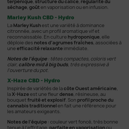
terpénique
,
structure du calice
,
régularité du
séchage
,
goût
en vaporisation ou en infusion.
Marley Kush CBD - Hydro
La
Marley Kush
est une variété à dominance
citronnée, avec un profil aromatique vif et
reconnaissable. En culture
hydroponique
, elle
déploie des
notes d’agrumes fraîches
, associées à
une
efficacité relaxante
immédiate.
Notes de l’équipe
: têtes compactes, coloris vert
clair,
calibre mid à big buds
, très expressive à
l’ouverture du pot.
X-Haze CBD - Hydro
Inspirée de variétés de la
côte Ouest américaine
,
la
X-Haze
est une fleur
dense
, résineuse, au
bouquet
fruité et explosif
. Son
profil proche du
cannabis traditionnel
en fait une référence pour
les amateurs exigeants.
Notes de l’équipe
: couleur vert foncé, très bonne
tenue à l’effritage,
parfaite en vaporisation
ou