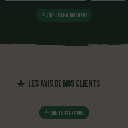
27,90 €
12
VOIR LES NOUVEAUTÉS
AJOUTER
AJ
les avis de nos clients
LIRE TOUS LES AVIS