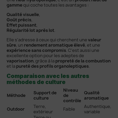
gamme
qui coche toutes les avantages :
Qualité visuelle
,
Goût précis
,
Effet puissant
,
Régularité lot après lot
.
Elle s’adresse à ceux qui cherchent une
valeur
sûre
, un
rendement aromatique élevé
, et une
expérience sans compromis
. C’est aussi une
excellente option pour les adeptes de
vaporisation
, grâce à la
propreté de la combustion
et la
pureté des profils organoleptiques
.
Comparaison avec les autres
méthodes de culture
Niveau
Support de
Qualité
Méthode
de
culture
aromatique
contrôle
Terre,
Authentique,
Outdoor
Faible
extérieur
variable
Terre ou