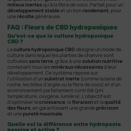
milieux inertes
qu’à la fibre de coco. Parfait pour un
développement stable
et un bon
rendement,
pour
une
récolte
généreuse.
FAQ : Fleurs de CBD hydroponiques
Qu’est-ce que la culture hydroponique
CBD ?
La
culture hydroponique CBD
désigne un mode de
culture dans lequel les plantes de chanvre sont
cultivées
sans terre
, grâce à une
solution nutritive
contenant tous les
minéraux nécessaires
à leur
développement. Ce système repose sur
l’utilisation d’un
substrat inerte
(comme la laine de
roche, les billes d’argile ou la fibre de coco) et d’un
environnement parfaitement contrôlé (pH,
température, oxygène, lumière). L’objectif est
d’optimiser la
croissance
, la
floraison
et la
qualité
des fleurs
, en garantissant une grande
précision
et une
pureté maximale
.
Quelle est la différence entre hydroponie
passive et active ?