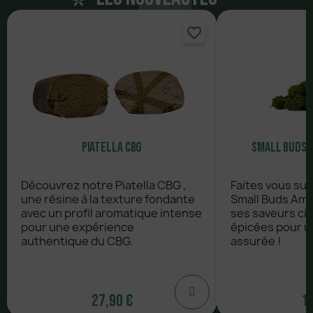
favorite_border
Piatella CBG
Small Buds 
Découvrez notre Piatella CBG ,
Faites vous su
une résine à la texture fondante
Small Buds Amn
avec un profil aromatique intense
ses saveurs ci
pour une expérience
épicées pour u
authentique du CBG.
assurée !
27,90 €
12