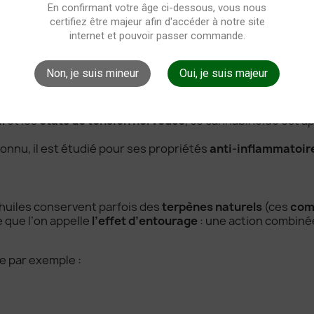
s molécules du chanvre, y compris du THC < 0,3 %),
En confirmant votre âge ci-dessous, vous nous
.
certifiez être majeur afin d'accéder à notre site
internet et pouvoir passer commande.
sents dans nos huiles
propriétés
relaxants, anxiolytiques
et
anti-inflammatoire
Non, je suis mineur
Oui, je suis majeur
 cellule souche” du chanvre, il soutient la
concentration
, 
l
et les
états de tension nerveuse
, ce cannabinoïde est a
onnu, il est étudié pour ses propriétés
anti-inflammatoir
huiles conservent parfois des
terpènes naturels
(ces
com
ce que l’on appelle
l’effet d’entourage
: une action combinée
e par exemple :