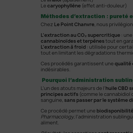
Le
caryophyllène
(effet anti-douleur)
Méthodes d’extraction : pureté 
Chez
Le Point Chanvre
, nous privilégio
L’extraction au CO₂ supercritique
: un
cannabinoïdes et terpènes
tout en gar
L’extraction à froid
: utilisée pour cert
tout en limitant les dégradations therm
Ces procédés garantissent une
qualité
indésirables.
Pourquoi l’administration subling
L’un des atouts majeurs de l’
huile CBD s
principes actifs
(comme le cannabidiol o
sanguine,
sans passer par le système d
Ce procédé permet une
biodisponibilit
Pharmacology
, l’administration subling
aliment.