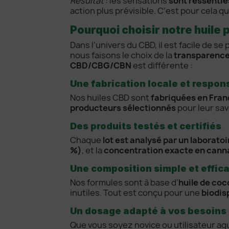
Résultat
: les sensations
sont ressentie
action plus prévisible. C’est pour cela q
Pourquoi choisir notre huile 
Dans l'univers du CBD, il est facile de s
nous faisons le choix de la
transparence,
CBD/CBG/CBN
est différente :
Une fabrication locale et respon
Nos huiles CBD sont
fabriquées en Fran
producteurs sélectionnés
pour leur sav
Des produits testés et certifiés
Chaque
lot est analysé par un laborato
%)
, et la
concentration exacte en canna
Une composition simple et effic
Nos formules sont à base d'
huile de co
inutiles. Tout est conçu pour une
biodis
Un dosage adapté à vos besoins
Que vous soyez novice ou utilisateur a