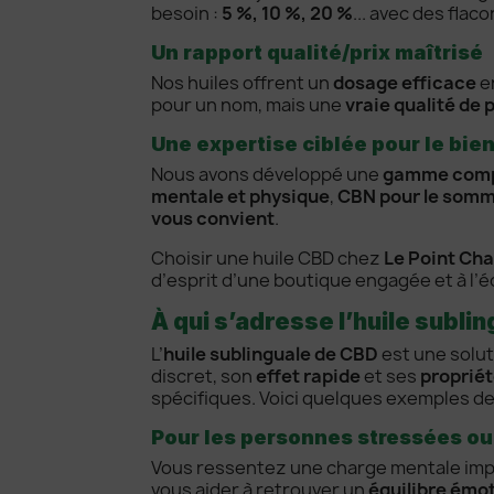
besoin :
5 %, 10 %, 20 %
... avec des fla
Un rapport qualité/prix maîtrisé
Nos huiles offrent un
dosage efficace
en
pour un nom, mais une
vraie qualité de 
Une expertise ciblée pour le bie
Nous avons développé une
gamme comp
mentale et physique
,
CBN pour le somm
vous convient
.
Choisir une huile CBD chez
Le Point Ch
d’esprit d’une boutique engagée et à l’é
À qui s’adresse l’huile subli
L’
huile sublinguale de CBD
est une solut
discret, son
effet rapide
et ses
proprié
spécifiques. Voici quelques exemples de
Pour les personnes stressées o
Vous ressentez une charge mentale impo
vous aider à retrouver un
équilibre émo