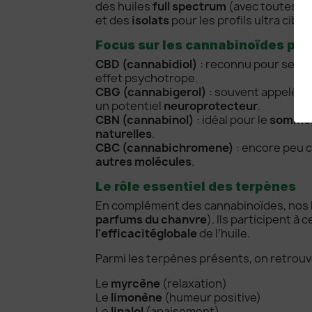
des huiles
full spectrum
(avec toutes le
et des
isolats
pour les profils ultra ciblés
Focus sur les cannabinoïdes pré
CBD (cannabidiol)
: reconnu pour ses 
effet psychotrope.
CBG (cannabigerol)
: souvent appelé “la
un potentiel
neuroprotecteur
.
CBN (cannabinol)
: idéal pour le
sommei
naturelles
.
CBC (cannabichromene)
: encore peu c
autres molécules
.
Le rôle essentiel des terpènes
En complément des cannabinoïdes, nos 
parfums du chanvre
)
. Ils participent à 
l'efficacité
globale
de l’huile.
Parmi les terpènes présents, on retrouv
Le
myrcène
(relaxation)
Le
limonène
(humeur positive)
Le
linalol
(apaisement)