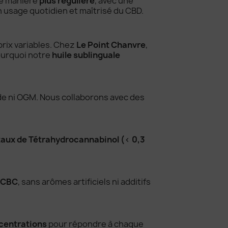
de manière
plus régulière
, avec une
 usage quotidien et maîtrisé du CBD.
prix variables. Chez
Le Point Chanvre
,
ourquoi notre
huile sublinguale
ide ni OGM. Nous collaborons avec des
taux de Tétrahydrocannabinol (< 0,3
CBC
, sans arômes artificiels ni additifs
centrations
pour répondre à chaque