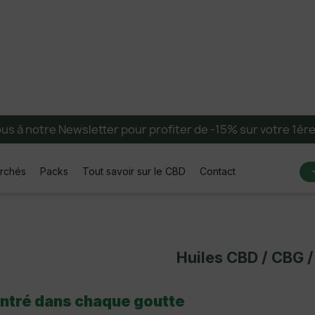
ous à notre Newsletter pour profiter de -15% sur votre 1è
erchés
Packs
Tout savoir sur le CBD
Contact
Huiles CBD / CBG 
entré dans chaque goutte