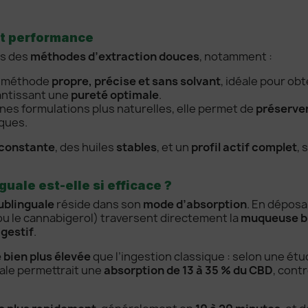
et performance
ns des
méthodes d’extraction douces
, notamment :
e méthode
propre, précise et sans solvant
, idéale pour obt
antissant une
pureté optimale
.
aines formulations plus naturelles, elle permet de
préserver
iques.
 constante
, des huiles
stables
, et un
profil actif complet
, 
uale est-elle si efficace ?
ublinguale
réside dans son
mode d’absorption
. En dépos
u le cannabigerol) traversent directement la
muqueuse b
igestif
.
é bien plus élevée
que l’ingestion classique : selon une ét
uale permettrait une
absorption de 13 à 35 % du CBD
, cont