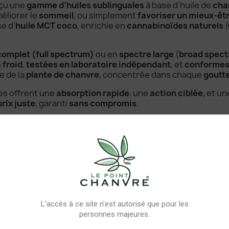
nçu une
gamme d’huiles sublinguales
à base d'huile de
cha
méliorer le
sommeil
, ou simplement
favoriser un mieux-êtr
se d’
huile MCT coco
, enrichie en
cannabinoïdes naturels
(
complet (full spectrum)
ou en
spectre large
(
broad spec
 froid
,
testées en laboratoire indépendant
, et
conformes 
e de la
plante de chanvre
, concentrée dans chaque
goutt
les offrent une
absorption rapide
, une
action ciblée
, et u
prix juste
, garanti
sans compromis
.
inguale CBD/CBG/CBN bio ?
ts de chanvre
riches en
terpenes
, obtenus grâce à un
proc
comme le
CBD
, le
CBG
, ou le
CBN
. Elles sont conçues pou
e
et des
sensations ressenties en quelques minutes
.
bio, certifiées, extraites à froid et sans pesticides
, ni ad
e de coco MCT
, reconnue pour améliorer l’absorption subl
les
selon vos objectifs :
L'accès à ce site n'est autorisé que pour les
personnes majeures.