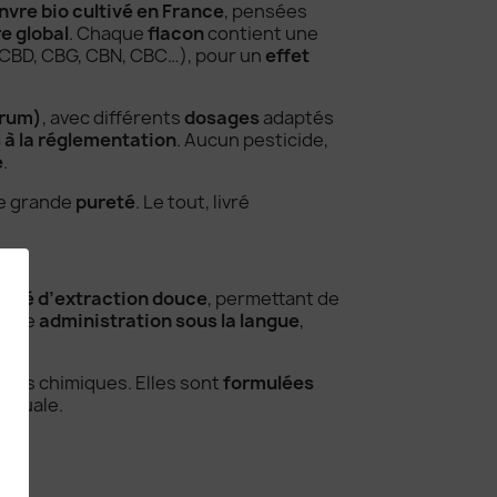
nvre bio cultivé en France
, pensées
e global
. Chaque
flacon
contient une
CBD, CBG, CBN, CBC…), pour un
effet
trum)
, avec différents
dosages
adaptés
à la réglementation
. Aucun pesticide,
e
.
ne grande
pureté
. Le tout, livré
édé d’extraction douce
, permettant de
r une
administration sous la langue
,
ditifs chimiques. Elles sont
formulées
inguale.