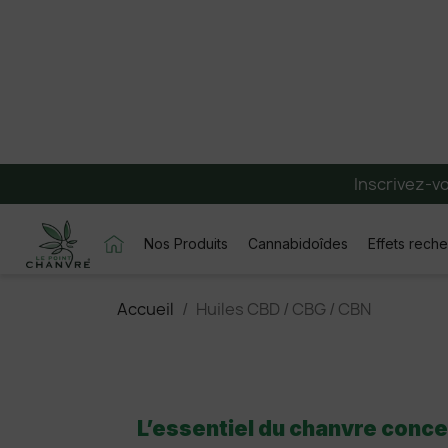
Inscrivez-v
Nos Produits
Cannabidoîdes
Effets rech
Accueil
Huiles CBD / CBG / CBN
L’essentiel du chanvre conc