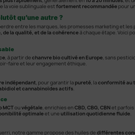
s plus rapidement
, généralement en
10 à 20 minutes
, et 
ue la voie sublinguale est
fortement recommandée
pour un
plutôt qu’une autre ?
e perdre entre les marques, les promesses marketing et les 
 de la qualité, et de la cohérence
à chaque étape. Voici p
sable
ce
, à partir de
chanvre bio cultivé en Europe
, sans pestic
oir-faire et leur engagement éthique.
ire indépendant
, pour garantir la
pureté
, la
conformité au 
bidiol et cannabinoïdes actifs
.
ace
co MCT
ou
végétale
, enrichies en
CBD, CBG, CBN
et parfois
ponibilité optimale
et une
utilisation quotidienne fluide
.
guerri, notre gamme propose des huiles de
différentes con