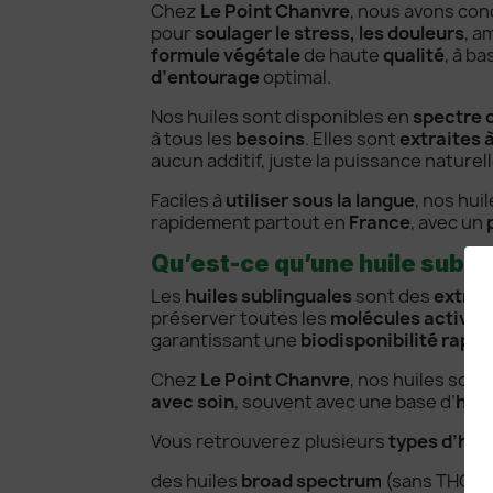
Chez
Le Point Chanvre
, nous avons co
pour
soulager le stress, les douleurs
, a
formule végétale
de haute
qualité
, à ba
d’entourage
optimal.
Nos huiles sont disponibles en
spectre 
à tous les
besoins
. Elles sont
extraites à
aucun additif, juste la puissance naturell
Faciles à
utiliser sous la langue
, nos hui
rapidement partout en
France
, avec un
Qu’est-ce qu’une huile subl
Les
huiles sublinguales
sont des
extrai
préserver toutes les
molécules actives
garantissant une
biodisponibilité rapid
Chez
Le Point Chanvre
, nos huiles sont
avec soin
, souvent avec une base d’
huil
Vous retrouverez plusieurs
types d’hui
des huiles
broad spectrum
(sans THC),