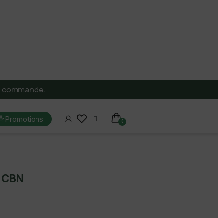
re commande.
Promotions
/ CBN