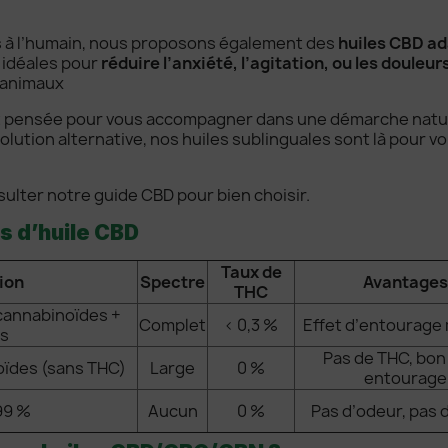
as à l’humain, nous proposons également des
huiles CBD ad
t idéales pour
réduire l’anxiété, l’agitation, ou les douleur
 animaux
t pensée pour vous accompagner dans une démarche naturel
solution alternative, nos huiles sublinguales sont là pour 
ulter notre guide CBD pour bien choisir.
s d’huile CBD
Taux de
ion
Spectre
Avantages
THC
 cannabinoïdes +
Complet
< 0,3 %
Effet d’entourage
s
Pas de THC, bon
oïdes (sans THC)
Large
0 %
entourage
99 %
Aucun
0 %
Pas d’odeur, pas 