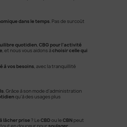
omique dans le temps
. Pas de surcoût
uilibre quotidien
,
CBG pour l’activité
e
, et nous vous aidons à
choisir celle qui
té à vos besoins
, avec la tranquillité
ls
. Grâce à son mode d’administration
otidien
qu’à des usages plus
 à lâcher prise
? Le
CBD
ou le
CBN
peut
t tout en douceur pour
soulager