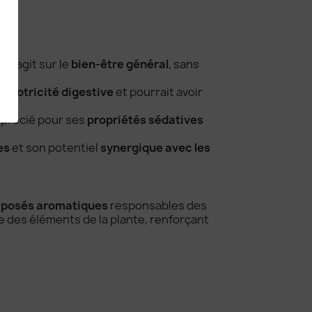
s
, il agit sur le
bien-être général
, sans
la
motricité digestive
et pourrait avoir
pprécié pour ses
propriétés sédatives
es
et son potentiel
synergique avec les
posés aromatiques
responsables des
 des éléments de la plante, renforçant