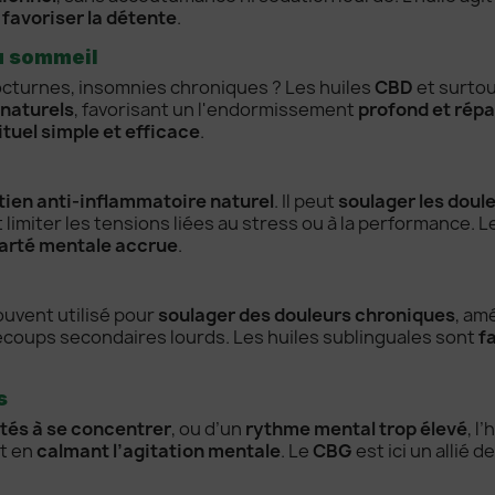
t
favoriser la détente
.
du sommeil
octurnes, insomnies chroniques ? Les huiles
CBD
et surto
 naturels
, favorisant un l'endormissement
profond et rép
ituel simple et efficace
.
tien anti-inflammatoire naturel
. Il peut
soulager les doul
et limiter les tensions liées au stress ou à la performance. L
larté mentale accrue
.
uvent utilisé pour
soulager des douleurs chroniques
, am
ecoups secondaires lourds. Les huiles sublinguales sont
f
s
ltés à se concentrer
, ou d’un
rythme mental trop élevé
, l
t en
calmant l’agitation mentale
. Le
CBG
est ici un allié 