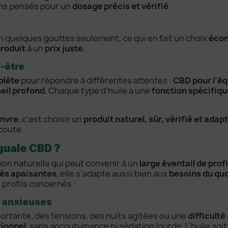
cons pensés pour un
dosage précis et vérifié
.
 quelques gouttes seulement, ce qui en fait un choix
écon
produit
à un
prix juste
.
n-être
lète
pour répondre à différentes attentes :
CBD pour l’éq
eil profond
. Chaque type d’huile a une
fonction spécifiqu
anvre
, c’est choisir un
produit naturel, sûr, vérifié et adap
coute.
nguale CBD ?
ion naturelle qui peut convenir à un
large éventail de profi
tés apaisantes
, elle s’adapte aussi bien aux
besoins du qu
 profils concernés :
u anxieuses
rtante, des tensions, des nuits agitées ou une
difficulté
tionnel
, sans accoutumance ni sédation lourde. L’huile agi