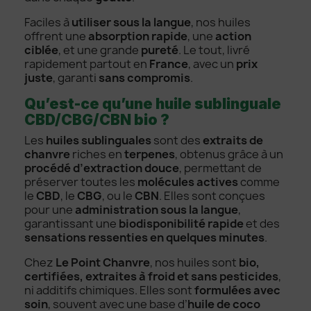
Faciles à
utiliser sous la langue
, nos huiles
offrent une
absorption rapide
, une
action
ciblée
, et une grande
pureté
. Le tout, livré
rapidement partout en
France
, avec un
prix
juste
, garanti
sans compromis
.
Qu’est-ce qu’une huile sublinguale
CBD/CBG/CBN bio ?
Les
huiles sublinguales
sont des
extraits de
chanvre
riches en
terpenes
, obtenus grâce à un
procédé d’extraction douce
, permettant de
préserver toutes les
molécules actives
comme
le
CBD
, le
CBG
, ou le
CBN
. Elles sont conçues
pour une
administration sous la langue
,
garantissant une
biodisponibilité rapide
et des
sensations ressenties en quelques minutes
.
Chez
Le Point Chanvre
, nos huiles sont
bio,
certifiées, extraites à froid et sans pesticides
,
ni additifs chimiques. Elles sont
formulées avec
soin
, souvent avec une base d’
huile de coco