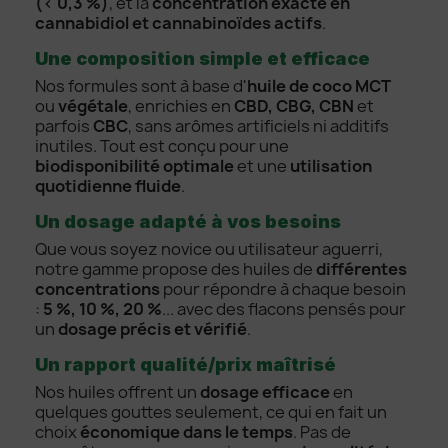
(< 0,3 %)
, et la
concentration exacte en
cannabidiol et cannabinoïdes actifs
.
Une composition simple et efficace
Nos formules sont à base d'
huile de coco MCT
ou
végétale
, enrichies en
CBD, CBG, CBN
et
parfois
CBC
, sans arômes artificiels ni additifs
inutiles. Tout est conçu pour une
biodisponibilité optimale
et une
utilisation
quotidienne fluide
.
Un dosage adapté à vos besoins
Que vous soyez novice ou utilisateur aguerri,
notre gamme propose des huiles de
différentes
concentrations
pour répondre à chaque besoin
:
5 %, 10 %, 20 %
... avec des flacons pensés pour
un
dosage précis et vérifié
.
Un rapport qualité/prix maîtrisé
Nos huiles offrent un
dosage efficace
en
quelques gouttes seulement, ce qui en fait un
choix
économique dans le temps
. Pas de