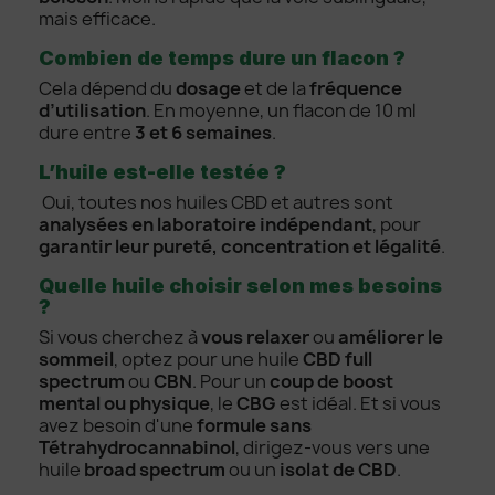
mais efficace.
Combien de temps dure un flacon ?
Cela dépend du
dosage
et de la
fréquence
d’utilisation
. En moyenne, un flacon de 10 ml
dure entre
3 et 6 semaines
.
L’huile est-elle testée ?
Oui, toutes nos huiles CBD et autres sont
analysées en laboratoire indépendant
, pour
garantir leur pureté, concentration et légalité
.
Quelle huile choisir selon mes besoins
?
Si vous cherchez à
vous relaxer
ou
améliorer le
sommeil
, optez pour une huile
CBD full
spectrum
ou
CBN
. Pour un
coup de boost
mental ou physique
, le
CBG
est idéal. Et si vous
avez besoin d'une
formule sans
Tétrahydrocannabinol
, dirigez-vous vers une
huile
broad spectrum
ou un
isolat de CBD
.