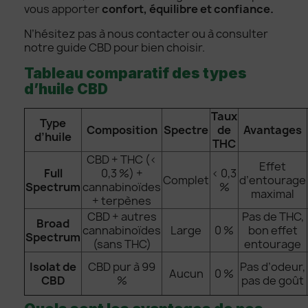
vous apporter
confort, équilibre et confiance.
N’hésitez pas à nous contacter ou à consulter
notre guide CBD pour bien choisir.
Tableau comparatif des types
d’huile CBD
Taux
Type
Composition
Spectre
de
Avantages
d’huile
THC
CBD + THC (<
Effet
Full
0,3 %) +
< 0,3
Complet
d’entourage
Spectrum
cannabinoïdes
%
maximal
+ terpènes
CBD + autres
Pas de THC,
Broad
cannabinoïdes
Large
0 %
bon effet
Spectrum
(sans THC)
entourage
Isolat de
CBD pur à 99
Pas d’odeur,
Aucun
0 %
CBD
%
pas de goût