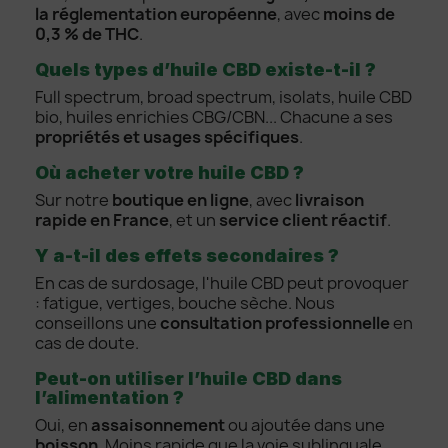
la réglementation européenne
, avec
moins de
0,3 % de THC
.
Quels types d’huile CBD existe-t-il ?
Full spectrum, broad spectrum, isolats, huile CBD
bio, huiles enrichies CBG/CBN... Chacune a ses
propriétés et usages spécifiques
.
Où acheter votre huile CBD ?
Sur notre
boutique en ligne
, avec
livraison
rapide en France
, et un
service client réactif
.
Y a-t-il des effets secondaires ?
En cas de surdosage, l'huile CBD peut provoquer
: fatigue, vertiges, bouche sèche. Nous
conseillons une
consultation professionnelle
en
cas de doute.
Peut-on utiliser l’huile CBD dans
l’alimentation ?
Oui, en
assaisonnement
ou ajoutée dans une
boisson
. Moins rapide que la voie sublinguale,