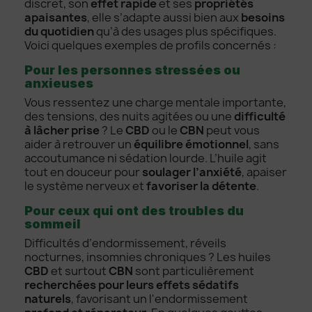
discret, son
effet rapide
et ses
propriétés
apaisantes
, elle s’adapte aussi bien aux
besoins
du quotidien
qu’à des usages plus spécifiques.
Voici quelques exemples de profils concernés :
Pour les personnes stressées ou
anxieuses
Vous ressentez une charge mentale importante,
des tensions, des nuits agitées ou une
difficulté
à lâcher prise
? Le
CBD
ou le
CBN
peut vous
aider à retrouver un
équilibre émotionnel
, sans
accoutumance ni sédation lourde. L’huile agit
tout en douceur pour
soulager l’anxiété
, apaiser
le système nerveux et
favoriser la détente
.
Pour ceux qui ont des troubles du
sommeil
Difficultés d’endormissement, réveils
nocturnes, insomnies chroniques ? Les huiles
CBD
et surtout
CBN
sont particulièrement
recherchées pour leurs effets sédatifs
naturels
, favorisant un l'endormissement