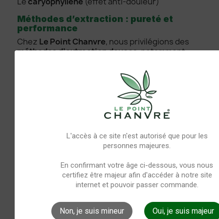
Le
caryophyllène
(effet anti-douleur)
Méthodes d’extraction : pureté et
performance
Chez
Le Point Chanvre
, nous privilégions des
méthodes d’extraction douces
, notamment :
L’extraction au CO₂ supercritique
: une
méthode
propre, précise et sans solvant
, idéale
pour obtenir un extrait d'huile riche en
cannabinoïdes et terpènes
tout en garantissant
une
pureté optimale
.
L’extraction à froid
: utilisée pour certaines
formulations plus naturelles, elle permet de
L'accès à ce site n'est autorisé que pour les
préserver l’intégrité des molécules végétales
personnes majeures.
tout en limitant les dégradations thermiques.
Ces procédés garantissent une
qualité
En confirmant votre âge ci-dessous, vous nous
constante
, des huiles
stables
, et un
profil actif
certifiez être majeur afin d'accéder à notre site
complet
, sans résidus ni produits chimiques
internet et pouvoir passer commande.
indésirables.
Pourquoi l’administration sublinguale
Non, je suis mineur
Oui, je suis majeur