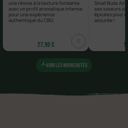
une résine à la texture fondante
Small Buds Amn
avec un profil aromatique intense
ses saveurs ci
pour une expérience
épicées pour u
authentique du CBG.
assurée !
27,90 €
12
27,90 €
12
VOIR LES NOUVEAUTÉS
AJOUTER
AJ