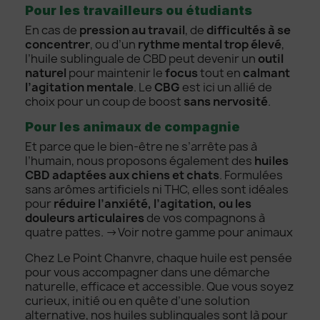
Pour les travailleurs ou étudiants
En cas de
pression au travail
, de
difficultés à se
concentrer
, ou d’un
rythme mental trop élevé
,
l’huile sublinguale de CBD peut devenir un
outil
naturel
pour maintenir le
focus
tout en
calmant
l’agitation mentale
. Le
CBG
est ici un allié de
choix pour un coup de boost
sans nervosité
.
Pour les animaux de compagnie
Et parce que le bien-être ne s’arrête pas à
l’humain, nous proposons également des
huiles
CBD adaptées aux chiens et chats
. Formulées
sans arômes artificiels ni THC, elles sont idéales
pour
réduire l’anxiété, l’agitation, ou les
douleurs articulaires
de vos compagnons à
quatre pattes. →
Voir notre gamme pour animaux
Chez Le Point Chanvre, chaque huile est pensée
pour vous accompagner dans une démarche
naturelle, efficace et accessible. Que vous soyez
curieux, initié ou en quête d’une solution
alternative, nos huiles sublinguales sont là pour