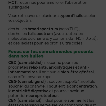
MCT
, reconnue pour améliorer l’absorption
sublinguale.
Vous retrouverez plusieurs
types d’huiles
selon
vos objectifs :
des huiles
broad spectrum
(sans THC),
des huiles
full spectrum
(avec toutes les
molécules du chanvre, y compris du THC < 0,3 %),
et des
isolats
pour les profils ultra ciblés.
Focus sur les cannabinoïdes présents
dans nos huiles
CBD (cannabidiol)
: reconnu pour ses
propriétés
relaxants, anxiolytiques
et
anti-
inflammatoires
, il agit sur le
bien-être général
,
sans effet psychotrope.
CBG (cannabigerol)
: souvent appelé “la cellule
souche” du chanvre, il soutient la
concentration
,
la
motricité digestive
et pourrait avoir un
potentiel
neuroprotecteur
.
CBN (cannabinol)
: idéal pour le
sommeil
et les
états de tension nerveuse
, ce cannabinoïde est