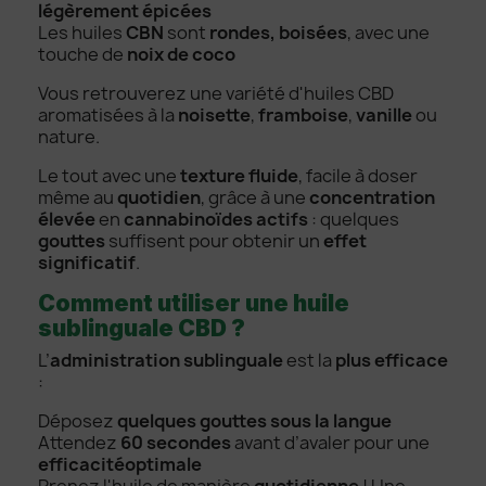
légèrement épicées
Les huiles
CBN
sont
rondes, boisées
, avec une
touche de
noix de coco
Vous retrouverez une variété d'huiles CBD
aromatisées à la
noisette
,
framboise
,
vanille
ou
nature.
Le tout avec une
texture fluide
, facile à doser
même au
quotidien
, grâce à une
concentration
élevée
en
cannabinoïdes actifs
: quelques
gouttes
suffisent pour obtenir un
effet
significatif
.
Comment utiliser une huile
sublinguale CBD ?
L’
administration sublinguale
est la
plus efficace
:
Déposez
quelques gouttes sous la langue
Attendez
60 secondes
avant d’avaler pour une
efficacité
optimale
Prenez l'huile de manière
quotidienne
! Une