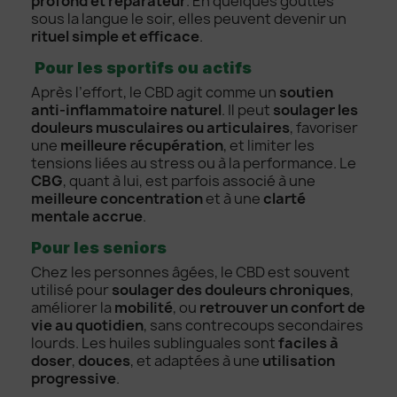
profond et réparateur
. En quelques gouttes
sous la langue le soir, elles peuvent devenir un
rituel simple et efficace
.
Pour les sportifs ou actifs
Après l’effort, le CBD agit comme un
soutien
anti-inflammatoire naturel
. Il peut
soulager les
douleurs musculaires ou articulaires
, favoriser
une
meilleure récupération
, et limiter les
tensions liées au stress ou à la performance. Le
CBG
, quant à lui, est parfois associé à une
meilleure concentration
et à une
clarté
mentale accrue
.
Pour les seniors
Chez les personnes âgées, le CBD est souvent
utilisé pour
soulager des douleurs chroniques
,
améliorer la
mobilité
, ou
retrouver un confort de
vie au quotidien
, sans contrecoups secondaires
lourds. Les huiles sublinguales sont
faciles à
doser
,
douces
, et adaptées à une
utilisation
progressive
.