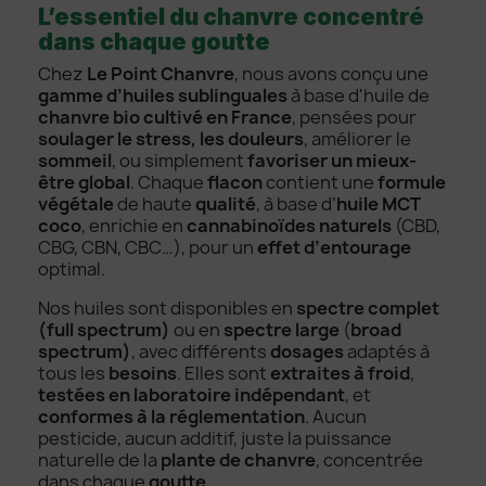
L’essentiel du chanvre concentré
dans chaque goutte
Chez
Le Point Chanvre
, nous avons conçu une
gamme d’huiles sublinguales
à base d'huile de
chanvre bio cultivé en France
, pensées pour
soulager le stress, les douleurs
, améliorer le
sommeil
, ou simplement
favoriser un mieux-
être global
. Chaque
flacon
contient une
formule
végétale
de haute
qualité
, à base d’
huile MCT
coco
, enrichie en
cannabinoïdes naturels
(CBD,
CBG, CBN, CBC…), pour un
effet d’entourage
optimal.
Nos huiles sont disponibles en
spectre complet
(full spectrum)
ou en
spectre large
(
broad
spectrum)
, avec différents
dosages
adaptés à
tous les
besoins
. Elles sont
extraites à froid
,
testées en laboratoire indépendant
, et
conformes à la réglementation
. Aucun
pesticide, aucun additif, juste la puissance
naturelle de la
plante de chanvre
, concentrée
dans chaque
goutte
.