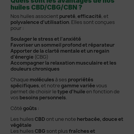
Quels sont les avantages de nos
huiles CBD/CBG/CBN ?
Nos huiles associent
pureté
,
efficacité
, et
polyvalence d’utilisation
. Elles sont conçues
pour :
Soulager le stress et l’anxiété
Favoriser un sommeil profond et réparateur
Apporter de la clarté mentale et un regain
d’énergie
(CBG)
Accompagner la relaxation musculaire et les
douleurs chroniques
Chaque
molécules
à ses
propriétés
spécifiques
, et notre
gamme variée
vous
permet de choisir le
type d’huile
en fonction de
vos
besoins personnels
.
Côté
goûts
:
Les huiles
CBD
ont une note
herbacée, douce et
végétale
Les huiles
CBG
sont plus
fraîches et