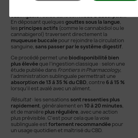
est-elle si efficace ?
L’un des atouts majeurs de l’
huile CBD
sublinguale
réside dans son
mode d’absorption
.
En déposant quelques
gouttes sous la langue
,
les
principes actifs
(comme le cannabidiol ou le
cannabigerol) traversent directement la
muqueuse buccale
pour rejoindre la circulation
sanguine,
sans passer par le système digestif
.
Ce procédé permet une
biodisponibilité bien
plus élevée
que l’ingestion classique : selon une
étude publiée dans
Frontiers in Pharmacology
,
l’administration sublinguale permettrait une
absorption de 13 à 35 % du CBD
, contre
6 à 15 %
lorsqu’il est avalé avec un aliment.
Résultat
: les sensations
sont ressenties plus
rapidement
, généralement en
10 à 20 minutes
,
et de manière
plus régulière
, avec une action
plus prévisible. C’est pour cela que la voie
sublinguale est
fortement recommandée
pour
un usage quotidien et maîtrisé du CBD.