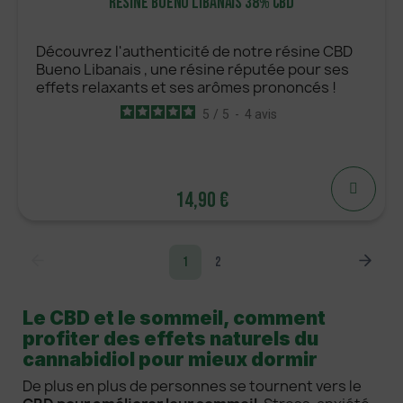
Résine Bueno Libanais 38% CBD
Découvrez l'authenticité de notre résine CBD
Bueno Libanais , une résine réputée pour ses
effets relaxants et ses arômes prononcés !
5
/
5
-
4
avis
14,90 €
14,90 €
1
2
Le CBD et le sommeil, comment
AJOUTER
profiter des effets naturels du
cannabidiol pour mieux dormir
De plus en plus de personnes se tournent vers le