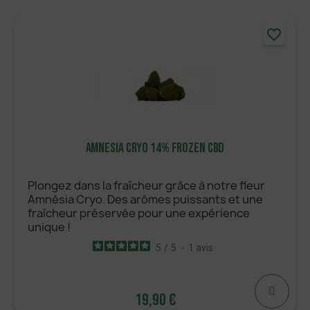
14,90 €
favorite_border
AJOUTER
Amnesia Cryo 14% Frozen CBD
Plongez dans la fraîcheur grâce à notre fleur
Amnésia Cryo. Des arômes puissants et une
fraîcheur préservée pour une expérience
unique !
5
/
5
-
1
avis
19,90 €