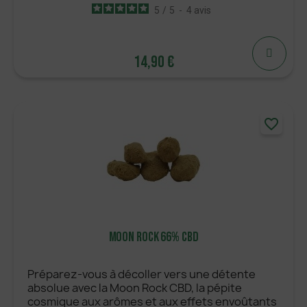
5
/
5
-
4
avis
14,90 €
14,90 €
favorite_border
AJOUTER
Moon Rock 66% CBD
Préparez-vous à décoller vers une détente
absolue avec la Moon Rock CBD, la pépite
cosmique aux arômes et aux effets envoûtants