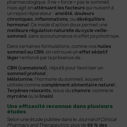
pharmacologique. Il ne « force » pas le sommeil,
mais agit en
atténuant les facteurs
qui nuisent à
un repos réparateur :
anxiété
,
douleurs
chroniques
,
inflammations
, ou
déséquilibre
hormonal
. Ce mode d’action doux permet une
meilleure régulation naturelle du cycle veille-
sommeil
, sans accoutumance ni effet psychotrope.
Dans certaines formulations, comme nos
huiles
sommeil au CBN
, on retrouve un
effet sédatif
léger
renforcé par la présence de :
CBN (cannabinol)
, réputé pour favoriser un
sommeil profond
;
Mélatonine
, l’hormone du sommeil, souvent
utilisée comme
complément alimentaire naturel
;
Terpènes relaxants
, issus du
chanvre
, comme le
myrcène
ou le
linalol
.
Une efficacité reconnue dans plusieurs
études
Selon une étude publiée dans le
Journal of Clinical
Pharmacy and Therapeutics
, plus de
66 % des