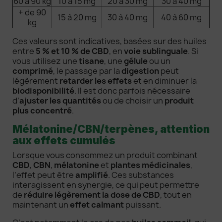
60 à 90 kg
10 à 15 mg
20 à 30 mg
30 à 40 mg
+ de 90
15 à 20 mg
30 à 40 mg
40 à 60 mg
kg
Ces valeurs sont indicatives, basées sur des huiles
entre
5 % et 10 % de CBD
, en
voie sublinguale
. Si
vous utilisez une
tisane
, une
gélule
ou un
comprimé
, le passage par la
digestion
peut
légèrement
retarder les effets
et en diminuer la
biodisponibilité
. Il est donc parfois nécessaire
d’
ajuster les quantités
ou de choisir un
produit
plus concentré
.
Mélatonine/CBN/terpènes, attention
aux effets cumulés
Lorsque vous consommez un produit combinant
CBD
,
CBN
,
mélatonine
et
plantes médicinales
,
l’effet peut être
amplifié
. Ces substances
interagissent en synergie, ce qui peut permettre
de
réduire légèrement la dose de CBD
, tout en
maintenant un
effet calmant
puissant.