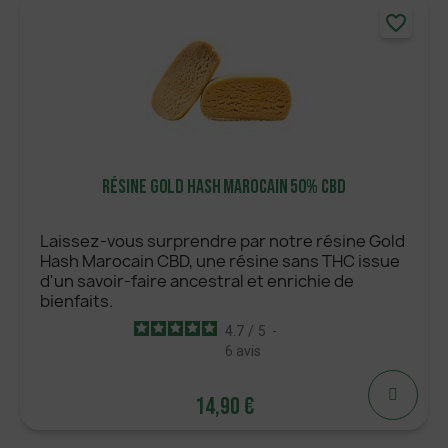
favorite_border
AJOUTER
Résine Gold Hash Marocain 50% CBD
Laissez-vous surprendre par notre résine Gold
Hash Marocain CBD, une résine sans THC issue
d'un savoir-faire ancestral et enrichie de
bienfaits.
4.7
/
5
-
6
avis
14,90 €