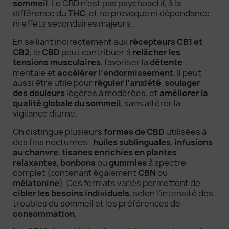
sommeil
. Le CBD n’est pas psychoactif, à la
différence du
THC
, et ne provoque ni dépendance
ni effets secondaires majeurs.
En se liant indirectement aux
récepteurs CB1 et
CB2
, le
CBD
peut contribuer à
relâcher les
tensions musculaires
, favoriser la
détente
mentale et
accélérer l’endormissement
. Il peut
aussi être utile pour
réguler l’anxiété
,
soulager
des douleurs
légères à modérées, et
améliorer la
qualité globale du sommeil
, sans altérer la
vigilance diurne.
On distingue plusieurs
formes de CBD
utilisées à
des fins nocturnes :
huiles sublinguales
,
infusions
au chanvre
,
tisanes enrichies en plantes
relaxantes
,
bonbons
ou
gummies
à spectre
complet (contenant également
CBN
ou
mélatonine
). Ces formats variés permettent de
cibler les besoins individuels
, selon l’intensité des
troubles du sommeil et les préférences de
consommation
.