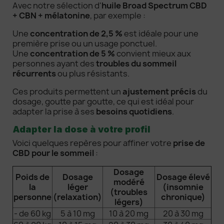
Avec notre sélection d'
huile Broad Spectrum CBD
+ CBN + mélatonine
, par exemple :
Une
concentration de 2,5 %
est idéale pour une
première prise ou un usage ponctuel.
Une
concentration de 5 %
convient mieux aux
personnes ayant des
troubles du sommeil
récurrents
ou plus résistants.
Ces produits permettent un
ajustement précis
du
dosage, goutte par goutte, ce qui est idéal pour
adapter la prise à ses
besoins quotidiens
.
Adapter la dose à votre profil
Voici quelques repères pour affiner votre
prise de
CBD pour le sommeil
:
Dosage
Poids de
Dosage
Dosage élevé
modéré
la
léger
(insomnie
(troubles
personne
(relaxation)
chronique)
légers)
- de 60 kg
5 à 10 mg
10 à 20 mg
20 à 30 mg