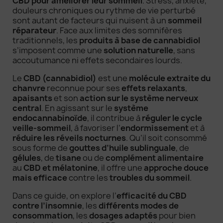
CBD pour améliorer leur sommeil
. Stress, anxiété,
douleurs chroniques ou rythme de vie perturbé
sont autant de facteurs qui nuisent à un
sommeil
réparateur
. Face aux limites des somnifères
traditionnels, les
produits à base de cannabidiol
s’imposent comme une
solution naturelle
, sans
accoutumance ni effets secondaires lourds.
Le
CBD (cannabidiol)
est une
molécule extraite du
chanvre
reconnue pour ses
effets relaxants
,
apaisants
et son
action sur le système nerveux
central
. En agissant sur le
système
endocannabinoïde
, il contribue à
réguler le cycle
veille-sommeil
, à favoriser l’
endormissement
et à
réduire les réveils nocturnes
. Qu’il soit consommé
sous forme de
gouttes d’huile sublinguale
, de
gélules
, de
tisane
ou de
complément alimentaire
au
CBD et mélatonine
, il offre une
approche douce
mais efficace
contre les
troubles du sommeil
.
Dans ce guide, on explore l’
efficacité du CBD
contre l’insomnie
, les
différents modes de
consommation
, les
dosages adaptés
pour bien