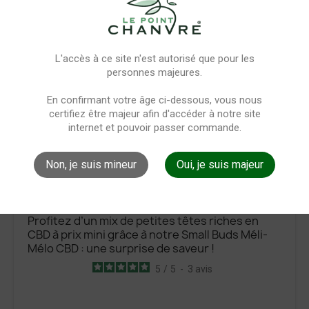
24,90 €
24,90 €
L'accès à ce site n'est autorisé que pour les
favorite_border
personnes majeures.
15,00 €
19,00 €
AJOUTER
En confirmant votre âge ci-dessous, vous nous
certifiez être majeur afin d'accéder à notre site
internet et pouvoir passer commande.
Non, je suis mineur
Oui, je suis majeur
Small Buds Méli-Mélo CBD
Profitez d’un mix de petites têtes riches en
CBD à prix mini grâce à notre Small Buds Méli-
Mélo CBD : une surprise de saveur !
5
/
5
-
3
avis