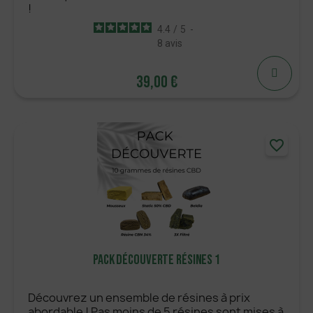
!
4.4
/
5
-
8
avis
39,00 €
39,00 €
favorite_border
AJOUTER
Pack Découverte Résines 1
Découvrez un ensemble de résines à prix
abordable ! Pas moins de 5 résines sont mises à