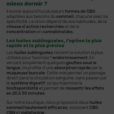
mieux dormir ?
Il existe aujourd’hui plusieurs
formes de CBD
adaptées aux besoins du
sommeil
, chacune avec sa
spécificité. Le choix dépend de vos habitudes, de la
vitesse d’action recherchée
et de la
concentration
en
cannabinoïdes
.
Les huiles sublinguales, l’option la plus
rapide et la plus précise
Les
huiles sublinguales
restent la solution la plus
utilisée pour favoriser l’
endormissement
. En
versant simplement quelques
gouttes sous la
langue
, on profite d’une
absorption rapide
par la
muqueuse buccale
. Cette voie permet un passage
direct dans la circulation sanguine, sans passer par
le
système digestif
, ce qui maximise la
biodisponibilité
et permet de
ressentir les effets
en 20 à 30 minutes
.
Sur notre boutique, nous proposons deux
huiles
sommeil hautement efficaces
, associant
CBD
,
CBN
et
mélatonine
: