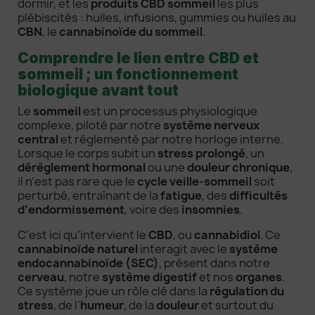
dormir, et les
produits CBD sommeil
les plus
plébiscités : huiles, infusions, gummies ou huiles au
CBN
, le
cannabinoïde du sommeil
.
Comprendre le lien entre CBD et
sommeil ; un fonctionnement
biologique avant tout
Le
sommeil
est un processus physiologique
complexe, piloté par notre
système nerveux
central
et réglementé par notre horloge interne.
Lorsque le corps subit un
stress prolongé
, un
dérèglement hormonal
ou une
douleur chronique
,
il n’est pas rare que le
cycle veille-sommeil
soit
perturbé, entraînant de la
fatigue
, des
difficultés
d’endormissement
, voire des
insomnies
.
C’est ici qu’intervient le
CBD
, ou
cannabidiol
. Ce
cannabinoïde naturel
interagit avec le
système
endocannabinoïde (SEC)
, présent dans notre
cerveau
, notre
système digestif
et nos
organes
.
Ce système joue un rôle clé dans la
régulation du
stress
, de l’
humeur
, de la
douleur
et surtout du