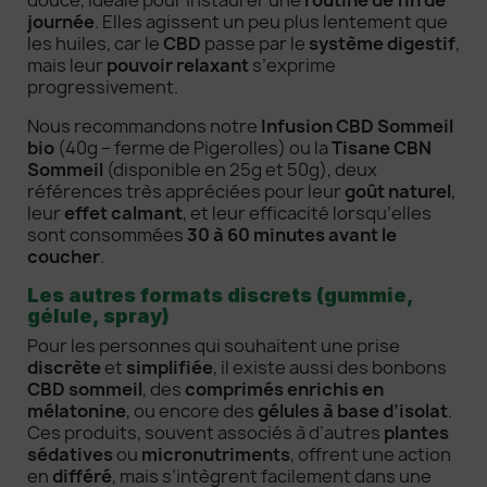
douce, idéale pour instaurer une
routine de fin de
journée
. Elles agissent un peu plus lentement que
les huiles, car le
CBD
passe par le
système digestif
,
mais leur
pouvoir relaxant
s’exprime
progressivement.
Nous recommandons notre
Infusion CBD Sommeil
bio
(40g – ferme de Pigerolles) ou la
Tisane CBN
Sommeil
(disponible en 25g et 50g), deux
références très appréciées pour leur
goût naturel
,
leur
effet calmant
, et leur efficacité lorsqu’elles
sont consommées
30 à 60 minutes avant le
coucher
.
Les autres formats discrets (gummie,
gélule, spray)
Pour les personnes qui souhaitent une prise
discrète
et
simplifiée
, il existe aussi des bonbons
CBD sommeil
, des
comprimés enrichis en
mélatonine
, ou encore des
gélules à base d’isolat
.
Ces produits, souvent associés à d’autres
plantes
sédatives
ou
micronutriments
, offrent une action
en
différé
, mais s’intègrent facilement dans une