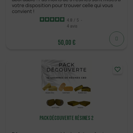
votre disposition pour trouver celle qui vous
convient !
4.8
/
5
-
4
avis
50,00 €
50,00 €
AJOUTER
favorite_border
Pack Découverte Résines 2