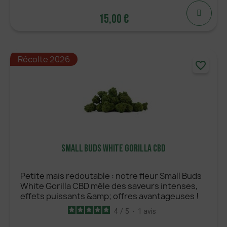
15,00 €
15,00 €
Récolte 2026
favorite_border
AJOUTER
Small Buds White Gorilla CBD
Petite mais redoutable : notre fleur Small Buds
White Gorilla CBD mêle des saveurs intenses,
effets puissants &amp; offres avantageuses !
4
/
5
-
1
avis