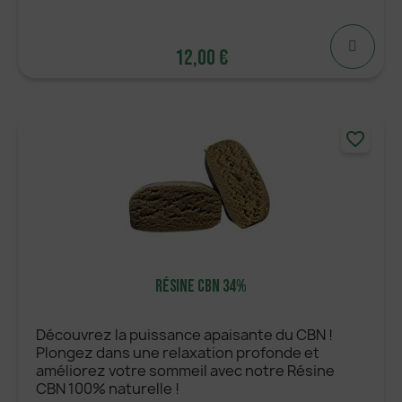
12,00 €
12,00 €
favorite_border
AJOUTER
Résine CBN 34%
Découvrez la puissance apaisante du CBN !
Plongez dans une relaxation profonde et
améliorez votre sommeil avec notre Résine
CBN 100% naturelle !