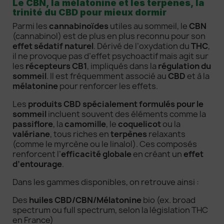
Le CBN, la mélatonine et les terpènes, la
trinité du CBD pour mieux dormir
Parmi les
cannabinoïdes
utiles au sommeil, le
CBN
(cannabinol) est de plus en plus reconnu pour son
effet sédatif naturel
. Dérivé de l’oxydation du
THC
,
il ne provoque pas d’effet psychoactif mais agit sur
les
récepteurs CB1
, impliqués dans la
régulation du
sommeil
. Il est fréquemment associé au
CBD
et à la
mélatonine
pour renforcer les effets.
Les
produits CBD spécialement formulés pour le
sommeil
incluent souvent des éléments comme la
passiflore
, la
camomille
, le
coquelicot
ou la
valériane
, tous riches en
terpènes
relaxants
(comme le myrcène ou le linalol). Ces composés
renforcent l’
efficacité globale
en créant un
effet
d’entourage
.
Dans les gammes disponibles, on retrouve ainsi :
Des
huiles CBD/CBN/Mélatonine
bio (ex. broad
spectrum ou full spectrum, selon la législation THC
en France)