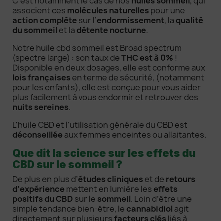
C’est notamment le cas de nos
huiles sommeil
, qui
associent ces
molécules naturelles
pour une
action complète
sur l’
endormissement
, la
qualité
du sommeil
et la
détente nocturne
.
Notre huile cbd sommeil est Broad spectrum
(spectre large) : son taux de
THC est à 0%
!
Disponible en deux dosages, elle est conforme aux
lois françaises
en terme de sécurité, (notamment
pour les enfants), elle est conçue pour vous aider
plus facilement à vous endormir et retrouver des
nuits sereines
.
L'huile CBD et l'utilisation générale du CBD est
déconseillée
aux femmes enceintes ou allaitantes.
Que dit la science sur les effets du
CBD sur le sommeil ?
De plus en plus d’
études cliniques
et de
retours
d’expérience
mettent en lumière les
effets
positifs du CBD
sur le
sommeil
. Loin d’être une
simple tendance bien-être, le
cannabidiol
agit
directement sur plusieurs
facteurs clés
liés à