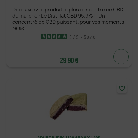
Découvrez le produit le plus concentré en CBD
du marché : Le Distillat CBD 95.9% ! Un
concentré de CBD puissant, pour vos moments
relax
5
/
5
-
5
avis
29,90 €
29,90 €
favorite_border
AJOUTER