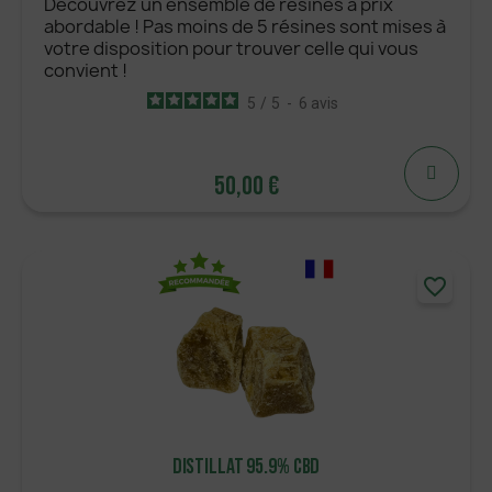
Découvrez un ensemble de résines à prix
abordable ! Pas moins de 5 résines sont mises à
votre disposition pour trouver celle qui vous
convient !
5
/
5
-
6
avis
50,00 €
50,00 €
AJOUTER
favorite_border
Distillat 95.9% CBD