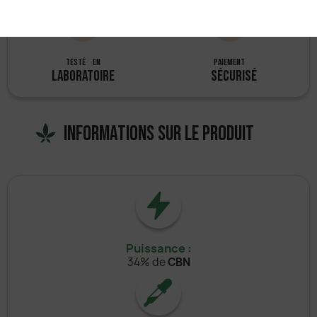
TESTÉ EN
Paiement
LABORATOIRE
SÉCURISÉ
Informations sur le produit
Puissance :
34% de
CBN