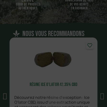
Large
Conversion de 10%
CHOIX DE PRODUITS
DE VOS ACHATS
AUTHENTIQUES
EN CASHBACK
nous vous recommandons
favorite_border
Résine Ice O'Lator 42.35% CBD
Découvrez notre résine d'exception : Ice
O'lator CBD, issu d'une extraction unique
et proposant des arômes envoûtants et