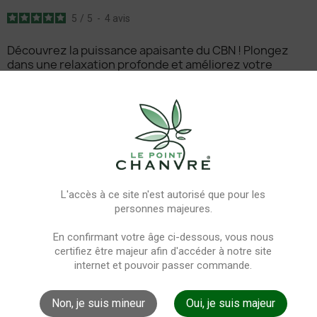
5
/
5
-
4
avis
Découvrez la puissance apaisante du CBN ! Plongez
dans une relaxation profonde et améliorez votre
sommeil avec notre Résine CBN 100% naturelle !
Poids
1g
3g
5g
10g
20g
Force
5
L'accès à ce site n'est autorisé que pour les
personnes majeures.
En confirmant votre âge ci-dessous, vous nous
certifiez être majeur afin d'accéder à notre site
internet et pouvoir passer commande.
Expédition
Service client
LE JOUR MÊME
DISPONIBLE 24/7
Non, je suis mineur
Oui, je suis majeur