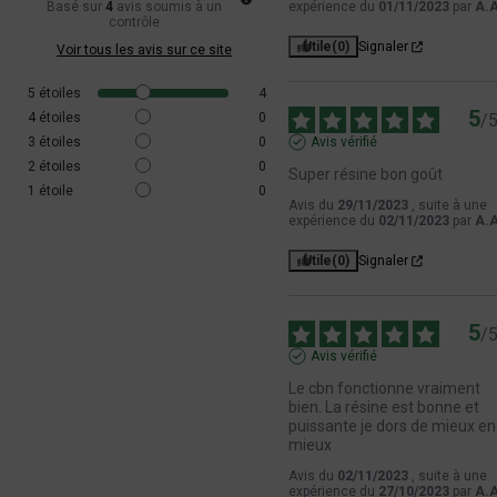
résine CBN :
Basé sur
4
avis soumis à un
expérience du
01/11/2023
par
A.A
contrôle
En vaporisation à plus de 170 degrés.
Utile
(0)
Signaler
Voir tous les avis sur ce site
En infusion, laisser infuser quelques grammes 10
minutes avec un corps gras (lait, huile...)
5
étoiles
4
En cuisine, ajoutez-les dans vos recettes. Il faut juste
5
4
étoiles
0
/
penser à décarboxyler la résine, pour en savoir plus,
3
étoiles
0
Avis vérifié
jetez un petit coup d'œil à notre blog.
2
étoiles
0
Super résine bon goût
1
étoile
0
Quand faut-il consommer de la résine
Avis du
29/11/2023
, suite à une
CBN ?
expérience du
02/11/2023
par
A.A
Si vous vous demandez quel est le meilleur moment
Utile
(0)
Signaler
pour consommer notre Résine CBN, sachez que vous
pouvez profiter des effets de cette résine star et de
ses propriétés à n’importe quel moment de la journée.
5
/
Avis vérifié
Vous devez tenir compte de vos envies, de votre mode
de vie mais également de vos besoins afin de
Le cbn fonctionne vraiment 
déterminer le meilleur moment pour consommer des
bien. La résine est bonne et 
puissante je dors de mieux en 
produits à base de CBD.
mieux
Par exemple, si vous faites du sport le matin, vous
Avis du
02/11/2023
, suite à une
pouvez consommer du CBD lors de votre petit
expérience du
27/10/2023
par
A.A