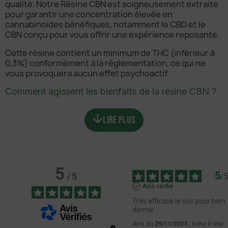
qualité. Notre Résine CBN est soigneusement extraite
pour garantir une concentration élevée en
cannabinoïdes bénéfiques, notamment le CBD et le
CBN conçu pour vous offrir une expérience reposante.
Cette résine contient un minimum de THC (inférieur à
0,3%) conformément à la réglementation, ce qui ne
vous provoquera aucun effet psychoactif.
Comment agissent les bienfaits de la résine CBN ?
Notre résine CBN est très réputée pour ses effets
relaxants et apaisant, sans provoquer d'effet
LIRE PLUS
psychotrope comme le THC. Elle possède plusieurs
effets sédatifs pour favoriser l'endormissement ainsi
qu'un sommeil plus profond. Le CBN agit aussi sur le
système endocannabinoïde, ce qui vous aidera à
réduire votre stress et votre anxiété en favorisant une
5
5
/
5
sensation de détente sans altérer vos fonctions
/
cognitives.
Avis vérifié
Très efficace le soir pour bien 
Mode de consommation de notre résine
dormir
Il existe plusieurs modes de consommation pour notre
Avis du
29/11/2023
, suite à une