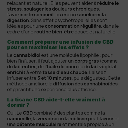
relaxant et naturel. Elles peuvent aider à
réduire le
stress
,
soulager les douleurs chroniques
,
favoriser le sommeil
, ou encore
améliorer la
digestion
. Sans effet psychotrope, elles sont
idéales pour une
consommation régulière
, dans le
cadre d’une
routine bien-être
douce et naturelle.
Comment préparer une infusion de CBD
pour en maximiser les effets ?
Le
cannabidiol
est une molécule lipophile : pour
bien l’infuser, il faut ajouter un
corps gras
(comme
du
lait entier
, de l’
huile de coco
ou du
lait végétal
enrichi
) à votre
tasse d’eau chaude
. Laissez
infuser entre
5 et 10 minutes
, puis dégustez. Cette
méthode améliore la
diffusion des cannabinoïdes
et garantit une expérience plus efficace.
La tisane CBD aide-t-elle vraiment à
dormir ?
Oui. Le
CBD
combiné à des plantes comme la
camomille
, la
verveine
ou la
mélisse
peut favoriser
une
détente musculaire
et mentale propice à un