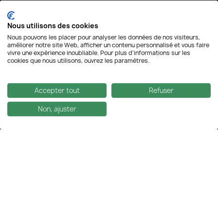
notre Société
Avec Le Point Chanvre, découvrez les meilleures variétés
Nous utilisons des cookies
européennes de cannabidiol à consommer dans de nombreux
Nous pouvons les placer pour analyser les données de nos visiteurs,
formats.
améliorer notre site Web, afficher un contenu personnalisé et vous faire
vivre une expérience inoubliable. Pour plus d'informations sur les
01 43 60 56 73
cookies que nous utilisons, ouvrez les paramètres.
contact@lepointchanvre.fr
Accepter tout
Refuser
Non, ajuster
FILTRES