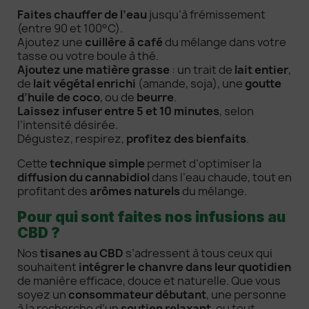
Faites chauffer de l’eau
jusqu’à frémissement
(entre 90 et 100°C).
Ajoutez une
cuillère à café
du mélange dans votre
tasse ou votre boule à thé.
Ajoutez une matière grasse
: un trait de
lait entier
,
de
lait végétal enrichi
(amande, soja), une
goutte
d’huile de coco
, ou de
beurre
.
Laissez infuser entre 5 et 10 minutes
, selon
l’intensité désirée.
Dégustez, respirez,
profitez des bienfaits
.
Cette
technique simple
permet d’optimiser la
diffusion du cannabidiol
dans l’eau chaude, tout en
profitant des
arômes naturels
du mélange.
Pour qui sont faites nos infusions au
CBD ?
Nos
tisanes au CBD
s’adressent à tous ceux qui
souhaitent
intégrer le chanvre dans leur quotidien
de manière efficace, douce et naturelle. Que vous
soyez un
consommateur débutant
, une personne
à la recherche d’un
soutien relaxant
, ou tout