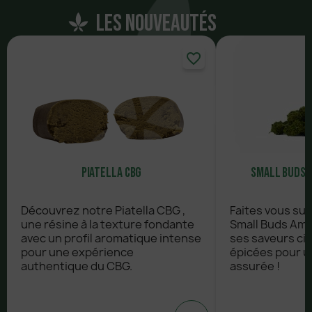
Les nouveautés
favorite_border
Piatella CBG
Small Buds 
Découvrez notre Piatella CBG ,
Faites vous su
une résine à la texture fondante
Small Buds Amn
avec un profil aromatique intense
ses saveurs ci
pour une expérience
épicées pour u
authentique du CBG.
assurée !