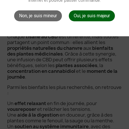
internet et pouvoir passer commande.
végétale saine
, quotidienne et adaptée à leurs
besoins personnels
.
Non, je suis mineur
Oui, je suis majeur
Quels sont les bienfaits des
infusions au cannabidiol ?
Chaque
tisane au CBD
est différente, mais toutes
partagent un point commun : elles allient les
propriétés naturelles du chanvre
aux
bienfaits
des plantes médicinales
. Grâce à cette synergie,
une infusion de CBD peut offrir plusieurs effets
bénéfiques, selon les
plantes associées
, la
concentration en cannabidiol
et le
moment de la
journée
.
Parmi les bienfaits les plus recherchés, on retrouve
:
Un
effet relaxant
en fin de journée, pour
vous
reposer
et relâcher les tensions.
Une
aide à la digestion
en douceur, grâce à des
plantes comme le fenouil, la sauge ou la menthe.
Un
soutien au système immunitaire
, avec des