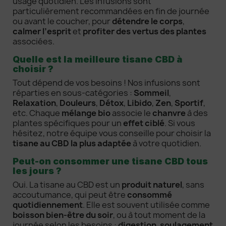
usage quotidien. Les infusions sont
particulièrement recommandées en fin de journée
ou avant le coucher, pour
détendre le corps
,
calmer l’esprit
et
profiter des vertus des plantes
associées.
Quelle est la meilleure tisane CBD à
choisir ?
Tout dépend de vos besoins ! Nos infusions sont
réparties en sous-catégories :
Sommeil
,
Relaxation
,
Douleurs
,
Détox
,
Libido
,
Zen
,
Sportif
,
etc. Chaque
mélange bio
associe le
chanvre
à des
plantes spécifiques pour un
effet ciblé
. Si vous
hésitez, notre équipe vous conseille pour choisir la
tisane au CBD la plus adaptée
à votre quotidien.
Peut-on consommer une tisane CBD tous
les jours ?
Oui. La tisane au CBD est un
produit naturel
, sans
accoutumance, qui peut être
consommé
quotidiennement
. Elle est souvent utilisée comme
boisson bien-être du soir
, ou à tout moment de la
journée selon les besoins :
digestion
,
soulagement