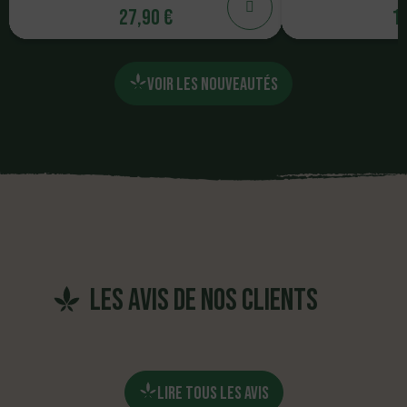
27,90 €
12
27,90 €
12
VOIR LES NOUVEAUTÉS
AJOUTER
AJ
les avis de nos clients
LIRE TOUS LES AVIS