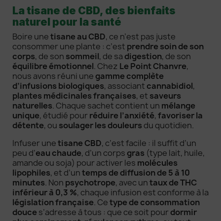
La tisane de CBD, des bienfaits
M'AVERTIR LORSQUE DISPONIBLE
naturel pour la santé
Boire une
tisane au CBD
, ce n’est pas juste
consommer une plante : c’est
prendre soin de son
corps
, de son
sommeil
, de sa
digestion
, de son
équilibre émotionnel
. Chez
Le Point Chanvre
,
nous avons réuni une
gamme complète
d’infusions biologiques
, associant
cannabidiol
,
plantes médicinales françaises
, et
saveurs
naturelles
. Chaque sachet contient un
mélange
unique
, étudié pour
réduire l’anxiété
,
favoriser la
détente
, ou
soulager les douleurs
du quotidien.
Infuser une
tisane CBD
, c’est facile : il suffit d’un
peu d’
eau chaude
, d’un corps
gras
(type lait, huile,
amande ou soja) pour activer les
molécules
lipophiles
, et d’un
temps de diffusion de 5 à 10
minutes
. Non
psychotrope
, avec un
taux de THC
inférieur à 0,3 %
, chaque infusion est conforme à la
législation française
. Ce
type de consommation
douce
s’adresse à tous : que ce soit pour
dormir