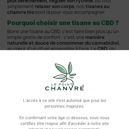
plus sereinement
,
réguler son rythme
, ou tout
simplement
relaxer son corps
, nos
tisanes au
chanvre bio
sont là pour vous accompagner.
Pourquoi choisir une tisane au CBD ?
Boire une tisane au CBD, c’est faire bien plus qu’un
simple geste de confort : c’est une
manière
naturelle et douce de consommer du cannabidiol
,
au cœur d’un rituel accessible à tous. Le
CBD
, ou
cannabidiol
, est une molécule extraite du
chanvre
aux
vertus bien-être
reconnues. Contrairement au
THC, il est
non psychotrope
et
légal en France
lorsqu’il respecte un
taux inférieur à 0,3 %
.
Dans une infusion, le CBD agit en douceur sur
l’
organisme
, en interagissant avec le
système
endocannabinoïde
du corps humain. Il peut aider à
réduire le stress
,
soulager certains maux
,
L'accès à ce site n'est autorisé que pour les
favoriser un sommeil réparateur
ou encore
personnes majeures.
accompagner la digestion
. Sans combustion, sans
fumée et sans effets indésirables, la
En confirmant votre âge ci-dessous, vous nous
consommation de CBD par infusion
est idéale
certifiez être majeur afin d'accéder à notre site
pour ceux qui recherchent une
expérience