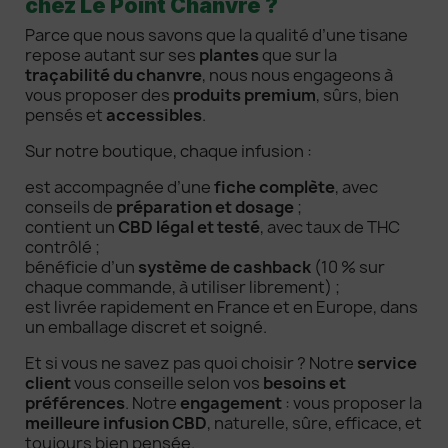
chez Le Point Chanvre ?
Parce que nous savons que la qualité d’une tisane
repose autant sur ses
plantes
que sur la
traçabilité du chanvre
, nous nous engageons à
vous proposer des
produits premium
, sûrs, bien
pensés et
accessibles
.
Sur notre boutique, chaque infusion :
est accompagnée d’une
fiche complète
, avec
conseils de
préparation et dosage
;
contient un
CBD légal et testé
, avec taux de THC
contrôlé ;
bénéficie d’un
système de cashback
(10 % sur
chaque commande, à utiliser librement) ;
est livrée rapidement en France et en Europe, dans
un emballage discret et soigné.
Et si vous ne savez pas quoi choisir ? Notre
service
client
vous conseille selon vos
besoins et
préférences
. Notre
engagement
: vous proposer la
meilleure infusion CBD
, naturelle, sûre, efficace, et
toujours bien pensée.