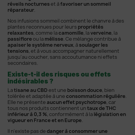
réveils nocturnes
et à
favoriser un sommeil
réparateur
.
Nos infusions sommeil combinent le chanvre à des
plantes reconnues pour leurs
propriétés
relaxantes
, comme la
camomille
, la
verveine
, la
passiflore
ou la
mélisse
. Ce mélange contribue à
apaiser le système nerveux
, à
soulager les
tensions
, et à vous accompagner naturellement
jusqu’au coucher, sans accoutumance ni effets
secondaires.
Existe-t-il des risques ou effets
indésirables ?
La
tisane au CBD
est une
boisson douce
, bien
tolérée et adaptée à une
consommation régulière
.
Elle ne présente
aucun effet psychotrope
, car
tous nos produits contiennent un
taux de THC
inférieur à 0,3 %
, conformément à la
législation en
vigueur en France et en Europe
.
Il n’existe pas de
danger à consommer une