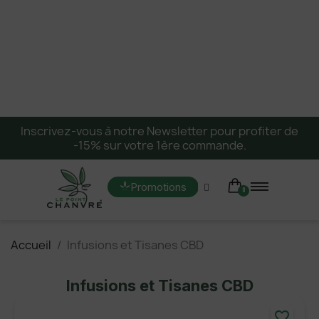
Inscrivez-vous à notre Newsletter pour profiter de
-15% sur votre 1ère commande.
Promotions
Accueil
Infusions et Tisanes CBD
Infusions et Tisanes CBD
favorite_border