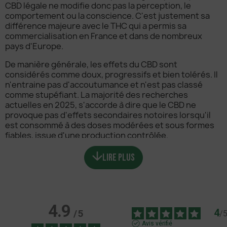
CBD légale ne modifie donc pas la perception, le
comportement ou la conscience. C'est justement sa
différence majeure avec le THC qui a permis sa
commercialisation en France et dans de nombreux
pays d'Europe.
De manière générale, les effets du CBD sont
considérés comme doux, progressifs et bien tolérés. Il
n'entraine pas d'accoutumance et n'est pas classé
comme stupéfiant. La majorité des recherches
actuelles en 2025, s'accorde à dire que le CBD ne
provoque pas d'effets secondaires notoires lorsqu'il
est consommé à des doses modérées et sous formes
fiables, issue d'une production contrôlée.
Aujourd'hui, le CBD est légal en France, sous réserve
LIRE PLUS
que le produit contienne moins de 0.3% de THC. De
plus, il est utilisé dans des produits variés tels que les
huiles sublinguales, les infusions, les résines, les
gélules ainsi que les fleurs CBD. Il s'inscrit dans une
dynamique de bien-être naturel, en pleine expansion,
4.9
4
/
5
et attire autant les consommateurs avertis que les
/
novices à la recherche d'alternatives douces pour
Avis vérifié