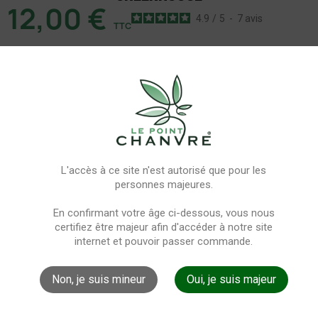
12,00 €
4.9
/
5
-
7
avis
TTC
La Royal Cheese Greenhouse est une variété connue
pour son taux élevé en CBD. Elle offre une expérience
de consommation de cannabis de qualité.
Commande
Doublée
3g doublé
5g doublé
10g doublé
L'accès à ce site n'est autorisé que pour les
20g doublé
personnes majeures.
En confirmant votre âge ci-dessous, vous nous
Fleurs
Greenhouse
certifiez être majeur afin d'accéder à notre site
internet et pouvoir passer commande.
Non, je suis mineur
Oui, je suis majeur