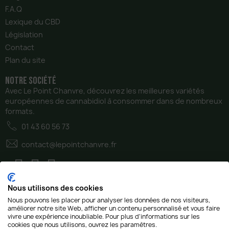
F.A.Q
Lexique du CBD
Législation
Contact
Plan du site
notre Société
Avec Le Point Chanvre, découvrez les meilleures variétés
européennes de cannabidiol à consommer dans de nombreux
formats.
01 43 60 56 73
contact@lepointchanvre.fr
Nous utilisons des cookies
Nous pouvons les placer pour analyser les données de nos visiteurs,
améliorer notre site Web, afficher un contenu personnalisé et vous faire
vivre une expérience inoubliable. Pour plus d'informations sur les
cookies que nous utilisons, ouvrez les paramètres.