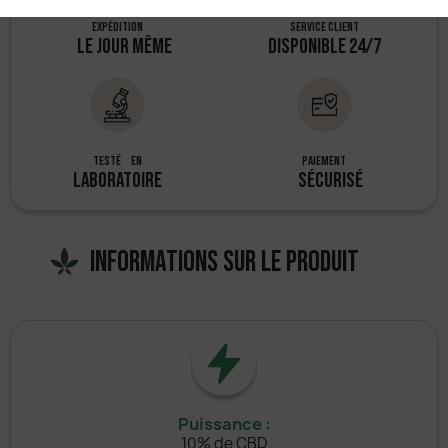
Expédition
Service client
LE JOUR MÊME
DISPONIBLE 24/7
TESTÉ EN
Paiement
LABORATOIRE
SÉCURISÉ
Informations sur le produit
Puissance :
10% de CBD