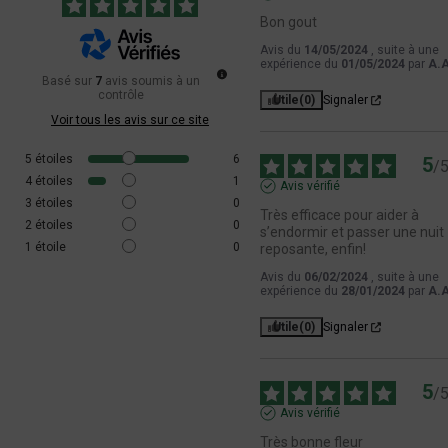
retrouver équilibre et sérénité au quotidien.
Bon gout
DESCRIPTION DE LA ROYAL CHEESE CBD
Avis du
14/05/2024
, suite à une
expérience du
01/05/2024
par
A.A
La Royal Cheese Premium Greenhouse CBD est une
Basé sur
7
avis soumis à un
contrôle
variété de fleur de cannabis à haut taux de cbd. En effet
Utile
(0)
Signaler
elle est soigneusement cultivée pour offrir une teneur
Voir tous les avis sur ce site
élevée en CBD. Issue de graines de CBD de qualité
supérieure, cette variété est cultivée dans un
5
étoiles
6
5
/
environnement contrôlé pour garantir une teneur en
4
étoiles
1
Avis vérifié
THC inférieur à 0.3%. Récoltée à maturité, cette fleur de
3
étoiles
0
Très efficace pour aider à 
CBD présente des caractéristiques uniques héritées
2
étoiles
0
s’endormir et passer une nuit 
de la lignée Blue Cheese, offrant une expérience
1
étoile
0
reposante, enfin!
sensorielle exceptionnelle.
Avis du
06/02/2024
, suite à une
expérience du
28/01/2024
par
A.A
LES SAVEURS DE LA ROYAL CHEESE CBD
Les arômes de la Royal Cheese Premium Greenhouse
Utile
(0)
Signaler
CBD sont dominés par des arômes sucrés et terreux.
Ces saveurs sont complétées par des touches
épicées, offrant une expérience gustative riche et
5
/
complexe.
Avis vérifié
LES EFFETS DE LA ROYAL CHEESE CBD
Très bonne fleur