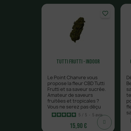
favorite_border
Tutti Frutti - Indoor
Le Point Chanvre vous
Dé
propose la fleur CBD Tutti
Be
Frutti et sa saveur sucrée.
sa
Amateur de saveurs
te
fruitées et tropicales ?
p
Vous ne serez pas déçu
f
s
5
/
5
-
5
avis
15,90 €