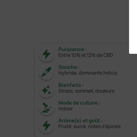
Puissance :
Entre 10% et 12% de CBD
Souche :
Hybride, dominante Indica
Bienfaits :
Stress, sommeil, douleurs
Mode de culture :
Indoor
Arôme(s) et goût :
Fruité, sucré, notes d'épices