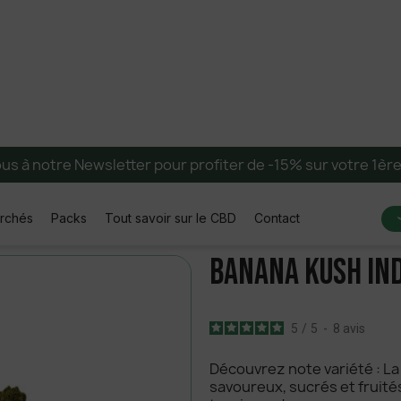
ous à notre Newsletter pour profiter de -15% sur votre 1è
erchés
Packs
Tout savoir sur le CBD
Contact
Banana Kush In
5
/
5
-
8
avis
Découvrez note variété : La
savoureux, sucrés et fruité