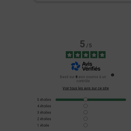
5
/
5
Basé sur
8
avis soumis à un
contrôle
Voir tous les avis sur ce site
5
étoiles
4
étoiles
3
étoiles
2
étoiles
1
étoile