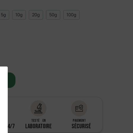
5g
10g
20g
50g
100g
IER
client
TESTÉ EN
Paiement
LE 24/7
LABORATOIRE
SÉCURISÉ