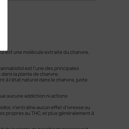
ui est une molécule extraite du chanvre,
annabidiol est l’une des principales
dans la plante de chanvre.
t à l’état naturel dans le chanvre, juste
ue aucune addiction ni actions
diol, n’entraîne aucun effet d’ivresse ou
ues propres au THC, et plus généralement à