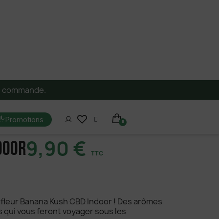
re commande.
Promotions
9,90 €
door
TTC
 fleur Banana Kush CBD Indoor ! Des arômes
s qui vous feront voyager sous les