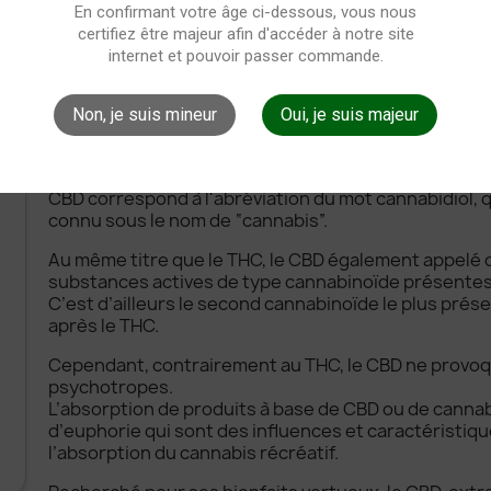
En confirmant votre âge ci-dessous, vous nous
certifiez être majeur afin d'accéder à notre site
internet et pouvoir passer commande.
Informations sur le produit
Non, je suis mineur
Oui, je suis majeur
LE CBD, C’EST QUOI ?
CBD correspond à l'abréviation du mot cannabidiol, q
connu sous le nom de “cannabis”.
Au même titre que le THC, le CBD également appelé c
substances actives de type cannabinoïde présentes 
C’est d’ailleurs le second cannabinoïde le plus présen
après le THC.
Cependant, contrairement au THC, le CBD ne provoq
psychotropes.
L’absorption de produits à base de CBD ou de cannabi
d’euphorie qui sont des influences et caractéristiq
l’absorption du cannabis récréatif.