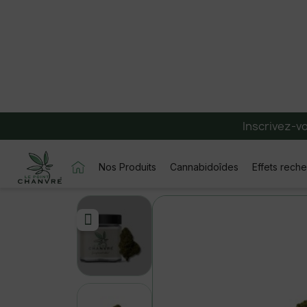
Inscrivez-v
Nos Produits
Cannabidoîdes
Effets rech